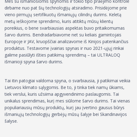
Mes su išmaniosiomis spynomis ir tokio tipo praėjimo kontrole
dirbame nuo pat šių technologijų atsiradimo. Prisidėjome prie
vieno pirmųjų sertifikuotų išmaniųjų cilindrų durims. Keletą
metų ieškojome sprendimo, kuris atitiktų mūsų klientų
poreikius, o bene svarbiausias aspektas buvo pritaikomumas
šarvo durims. Bendradarbiavome net su keliais gamintojais
Europoje ir JAV, kruopščiai analizavome iš Kinijos patenkančius
produktus. Testavome įvairias spynas ir nuo 2021-ųjųj rinkai
galime pasiūlyti išties patikimą sprendimą – tai ULTRALOQ
išmanioji spyna šarvo durims.
Tai itin patogiai valdoma spyna, o svarbiausia, ji patikimai veikia
Lietuvos klimato sąlygomis. Be to, ji tinka tiek namų ūkiams,
tiek verslui, kuris užsiima apgyvendinimo paslaugomis. Tai
unikalus sprendimas, kurį mes siūlome šarvo durims. Tai vienas
populiariausių mūsų produktų, kurį jau įvertino gausus būrys
išmaniųjų technologijų gerbėjų mūsų šalyje bei Skandinavijos
šalyse.