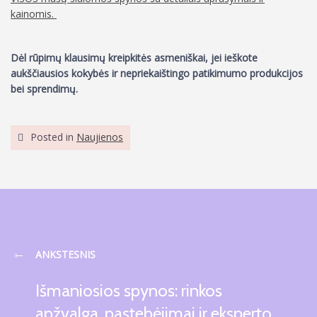
kainomis.
Dėl rūpimų klausimų kreipkitės asmeniškai, jei ieškote
aukščiausios kokybės ir nepriekaištingo patikimumo produkcijos
bei sprendimų.
Posted in
Naujienos
ANKSTESNIS
Išmaniosios spynos: rinkos
apžvalga, pastebėjimai ir eksperto