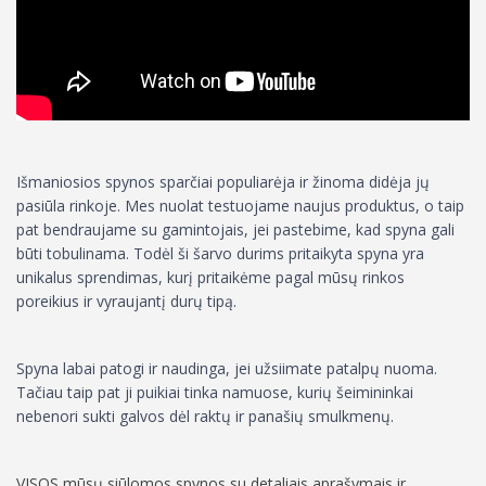
Išmaniosios spynos sparčiai populiarėja ir žinoma didėja jų
pasiūla rinkoje. Mes nuolat testuojame naujus produktus, o taip
pat bendraujame su gamintojais, jei pastebime, kad spyna gali
būti tobulinama. Todėl ši šarvo durims pritaikyta spyna yra
unikalus sprendimas, kurį pritaikėme pagal mūsų rinkos
poreikius ir vyraujantį durų tipą.
Spyna labai patogi ir naudinga, jei užsiimate patalpų nuoma.
Tačiau taip pat ji puikiai tinka namuose, kurių šeimininkai
nebenori sukti galvos dėl raktų ir panašių smulkmenų.
VISOS mūsų siūlomos spynos su detaliais aprašymais ir