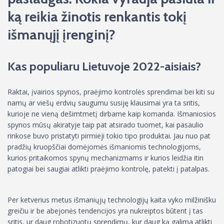
ką reikia žinotis renkantis tokį
išmanųjį įrenginį?
Kas populiaru Lietuvoje 2022-aisiais?
Raktai, įvairios spynos, praėjimo kontrolės sprendimai bei kiti su
namų ar viešų erdvių saugumu susiję klausimai yra ta sritis,
kurioje ne vieną dešimtmetį dirbame kaip komanda. Išmaniosios
spynos mūsų akiratyje taip pat atsirado tuomet, kai pasaulio
rinkose buvo pristatyti pirmieji tokio tipo produktai. Jau nuo pat
pradžių kruopščiai domėjomės išmaniomis technologijoms,
kurios pritaikomos spynų mechanizmams ir kurios leidžia itin
patogiai bei saugiai atlikti praėjimo kontrolę, patekti į patalpas.
Per ketverius metus išmaniųjų technologijų kaita vyko milžinišku
greičiu ir be abejonės tendencijos yra nukreiptos būtent į tas
sritis, ur daug robotizuotų sprendimų, kur daug ką galima atlikti