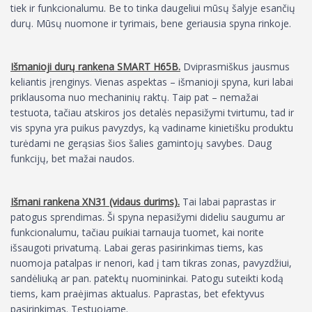
tiek ir funkcionalumu. Be to tinka daugeliui mūsų šalyje esančių
durų. Mūsų nuomone ir tyrimais, bene geriausia spyna rinkoje.
Išmanioji durų rankena SMART H65B.
Dviprasmiškus jausmus
keliantis įrenginys. Vienas aspektas – išmanioji spyna, kuri labai
priklausoma nuo mechaninių raktų. Taip pat – nemažai
testuota, tačiau atskiros jos detalės nepasižymi tvirtumu, tad ir
vis spyna yra puikus pavyzdys, ką vadiname kinietišku produktu
turėdami ne gerąsias šios šalies gamintojų savybes. Daug
funkcijų, bet mažai naudos.
Išmani rankena XN31 (vidaus durims).
Tai labai paprastas ir
patogus sprendimas. Ši spyna nepasižymi dideliu saugumu ar
funkcionalumu, tačiau puikiai tarnauja tuomet, kai norite
išsaugoti privatumą. Labai geras pasirinkimas tiems, kas
nuomoja patalpas ir nenori, kad į tam tikras zonas, pavyzdžiui,
sandėliuką ar pan. patektų nuomininkai. Patogu suteikti kodą
tiems, kam praėjimas aktualus. Paprastas, bet efektyvus
pasirinkimas. Testuojame.