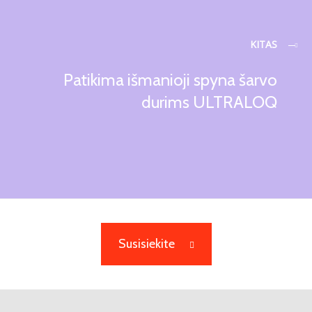
KITAS
Patikima išmanioji spyna šarvo
durims ULTRALOQ
Susisiekite