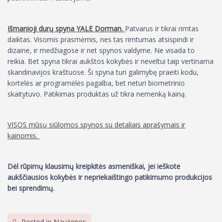
Išmanioji durų spyna YALE Dorman.
Patvarus ir tikrai rimtas
daiktas. Visomis prasmėmis, nes tas rimtumas atsispindi ir
dizaine, ir medžiagose ir net spynos valdyme. Ne visada to
reikia. Bet spyna tikrai aukštos kokybės ir neveltui taip vertinama
skandinavijos kraštuose. Ši spyna turi galimybę praeiti kodu,
kortelės ar programėlės pagalba, bet neturi biometrinio
skaitytuvo. Patikimas produktas už tikra nemenką kainą.
VISOS mūsų siūlomos spynos su detaliais aprašymais ir
kainomis.
Dėl rūpimų klausimų kreipkitės asmeniškai, jei ieškote
aukščiausios kokybės ir nepriekaištingo patikimumo produkcijos
bei sprendimų.
Posted in
Naujienos