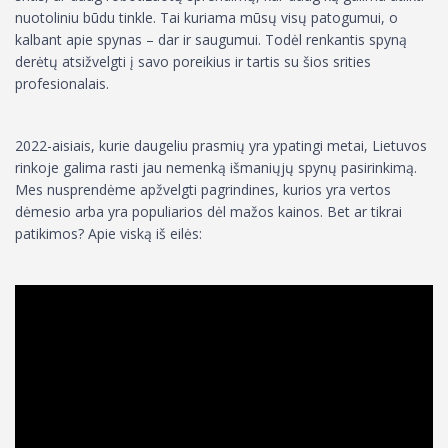
nuotoliniu būdu tinkle. Tai kuriama mūsų visų patogumui, o
kalbant apie spynas – dar ir saugumui. Todėl renkantis spyną
derėtų atsižvelgti į savo poreikius ir tartis su šios srities
profesionalais.
2022-aisiais, kurie daugeliu prasmių yra ypatingi metai, Lietuvos
rinkoje galima rasti jau nemenką išmaniųjų spynų pasirinkimą.
Mes nusprendėme apžvelgti pagrindines, kurios yra vertos
dėmesio arba yra populiarios dėl mažos kainos. Bet ar tikrai
patikimos? Apie viską iš eilės: