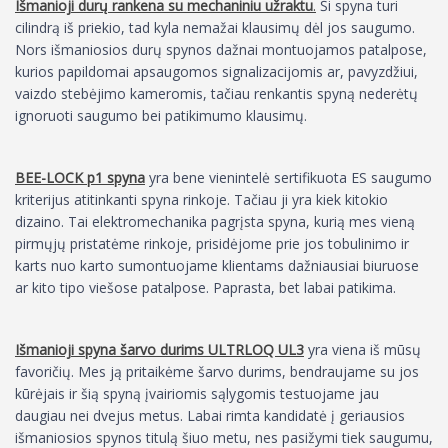
Išmanioji durų rankena su mechaniniu užraktu
.
Ši spyna turi
cilindrą iš priekio, tad kyla nemažai klausimų dėl jos saugumo.
Nors išmaniosios durų spynos dažnai montuojamos patalpose,
kurios papildomai apsaugomos signalizacijomis ar, pavyzdžiui,
vaizdo stebėjimo kameromis, tačiau renkantis spyną nederėtų
ignoruoti saugumo bei patikimumo klausimų.
BEE-LOCK p1
spyna
yra bene vienintelė sertifikuota ES saugumo
kriterijus atitinkanti spyna rinkoje. Tačiau ji yra kiek kitokio
dizaino. Tai elektromechanika pagrįsta spyna, kurią mes vieną
pirmųjų pristatėme rinkoje, prisidėjome prie jos tobulinimo ir
karts nuo karto sumontuojame klientams dažniausiai biuruose
ar kito tipo viešose patalpose. Paprasta, bet labai patikima.
Išmanioji spyna šarvo durims ULTRLOQ UL3
yra viena iš mūsų
favoričių. Mes ją pritaikėme šarvo durims, bendraujame su jos
kūrėjais ir šią spyną įvairiomis sąlygomis testuojame jau
daugiau nei dvejus metus. Labai rimta kandidatė į geriausios
išmaniosios spynos titulą šiuo metu, nes pasižymi tiek saugumu,