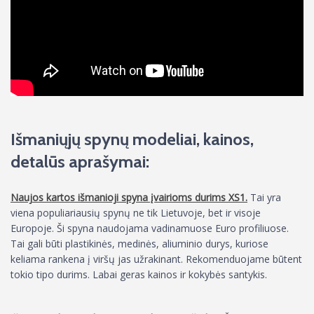
Išmaniųjų spynų modeliai, kainos,
detalūs aprašymai:
Naujos kartos išmanioji spyna įvairioms durims XS1.
Tai yra
viena populiariausių spynų ne tik Lietuvoje, bet ir visoje
Europoje. Ši spyna naudojama vadinamuose Euro profiliuose.
Tai gali būti plastikinės, medinės, aliuminio durys, kuriose
keliama rankena į viršų jas užrakinant. Rekomenduojame būtent
tokio tipo durims. Labai geras kainos ir kokybės santykis.