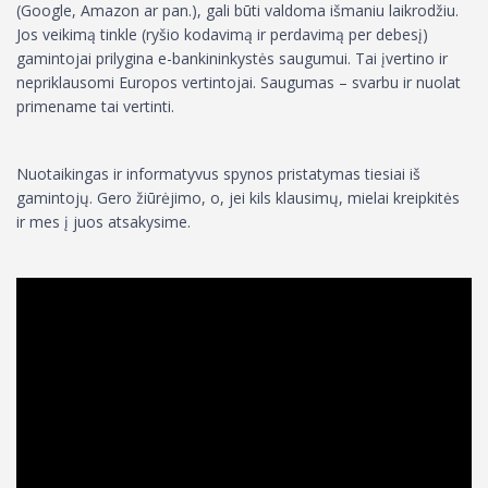
(Google, Amazon ar pan.), gali būti valdoma išmaniu laikrodžiu.
Jos veikimą tinkle (ryšio kodavimą ir perdavimą per debesį)
gamintojai prilygina e-bankininkystės saugumui. Tai įvertino ir
nepriklausomi Europos vertintojai. Saugumas – svarbu ir nuolat
primename tai vertinti.
Nuotaikingas ir informatyvus spynos pristatymas tiesiai iš
gamintojų. Gero žiūrėjimo, o, jei kils klausimų, mielai kreipkitės
ir mes į juos atsakysime.