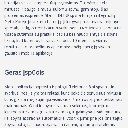
baterijas veikia temperatūrų svyravimas. Tai nėra didelis
minusas ir daugelis mūsų siūlomų spynų gamintojų šias
problemas išsprendė. Štai TEDEE® spyna turi jau integruotą
Pietų Korėjoje sukurtą bateriją. Ji lengvai pakraunama prijungus
specialų laidą, o teoriškai turi veikti bent 14 mėnesių. Teorija ne
visada sutampa su praktika, tačiau besinaudojantys šia spyna
tikina, kad baterijos tikrai veikia bent 10 mėnesių. Geras
rezultatas, o pranešimus apie mažėjančią energiją visada
gausite į mobilią aplikaciją.
Geras įspūdis
Mobili aplikacija paprasta ir patogi. Telefonas šiai spynai itin
svarbus, nes jis yra tas raktas, kuris pakeičia senuosius raktus ir
kuris įgalina mėgaujimąsi visais šios išmanios spynos teikiamais
malonumais. O tai ir spynos statuso sekimas, ir praėjimo
leidimo suteikimas (PIN suteikimas), ir galimybė atsidaryti duris,
kai spyna atsirakina automatiškai vos tik jums prie jos priartėjus.
Spyna patogiai suporuojama su išmaniųjų namų stotelėmis