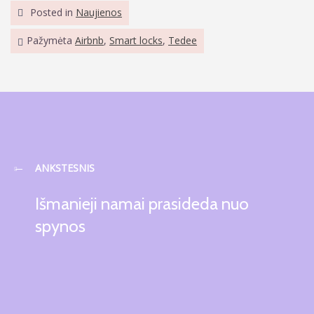
Posted in
Naujienos
Pažymėta
Airbnb
,
Smart locks
,
Tedee
ANKSTESNIS
Išmanieji namai prasideda nuo
spynos