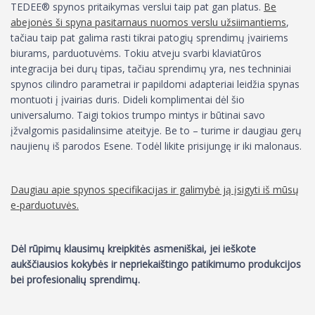
TEDEE® spynos pritaikymas verslui taip pat gan platus.
Be
abejonės ši spyna pasitarnaus nuomos verslu užsiimantiems
,
tačiau taip pat galima rasti tikrai patogių sprendimų įvairiems
biurams, parduotuvėms. Tokiu atveju svarbi klaviatūros
integracija bei durų tipas, tačiau sprendimų yra, nes techniniai
spynos cilindro parametrai ir papildomi adapteriai leidžia spynas
montuoti į įvairias duris. Dideli komplimentai dėl šio
universalumo. Taigi tokios trumpo mintys ir būtinai savo
įžvalgomis pasidalinsime ateityje. Be to – turime ir daugiau gerų
naujienų iš parodos Esene. Todėl likite prisijungę ir iki malonaus.
Daugiau apie spynos specifikacijas ir galimybė ją įsigyti iš mūsų
e-parduotuvės.
Dėl rūpimų klausimų kreipkitės asmeniškai, jei ieškote
aukščiausios kokybės ir nepriekaištingo patikimumo produkcijos
bei profesionalių sprendimų.