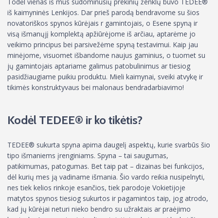
Todėl vienas iš mus sudominusių prekinių ženklų buvo TEDEE®
iš kaimyninės Lenkijos. Dar prieš parodą bendravome su šios
novatoriškos spynos kūrėjais r gamintojais, o Esene spyną ir
visą išmanųjį komplektą apžiūrėjome iš arčiau, aptarėme jo
veikimo principus bei parsivežėme spyną testavimui. Kaip jau
minėjome, visuomet išbandome naujus gaminius, o tuomet su
jų gamintojais aptariame galimus patobulinimus ar tiesiog
pasidžiaugiame puikiu produktu. Mieli kaimynai, sveiki atvykę ir
tikimės konstruktyvaus bei malonaus bendradarbiavimo!
Kodėl TEDEE® ir ko tikėtis?
TEDEE® sukurta spyna apima daugelį aspektų, kurie svarbūs šio
tipo išmaniems įrenginiams. Spyna – tai saugumas,
patikimumas, patogumas. Bet taip pat – dizainas bei funkcijos,
dėl kurių mes ją vadiname išmania. Šio vardo reikia nusipelnyti,
nes tiek kelios rinkoje esančios, tiek parodoje Vokietijoje
matytos spynos tiesiog sukurtos ir pagamintos taip, jog atrodo,
kad jų kūrėjai neturi nieko bendro su užraktais ar praėjimo