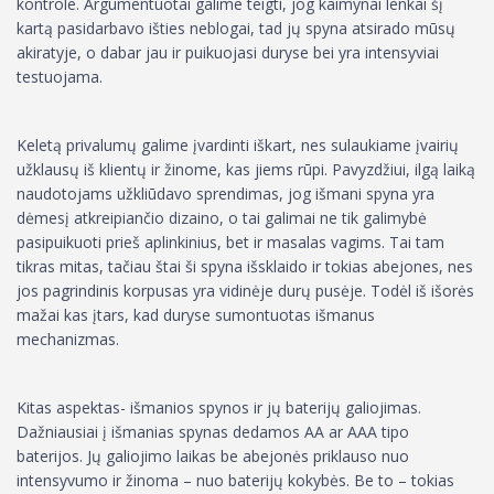
kontrole. Argumentuotai galime teigti, jog kaimynai lenkai šį
kartą pasidarbavo išties neblogai, tad jų spyna atsirado mūsų
akiratyje, o dabar jau ir puikuojasi duryse bei yra intensyviai
testuojama.
Keletą privalumų galime įvardinti iškart, nes sulaukiame įvairių
užklausų iš klientų ir žinome, kas jiems rūpi. Pavyzdžiui, ilgą laiką
naudotojams užkliūdavo sprendimas, jog išmani spyna yra
dėmesį atkreipiančio dizaino, o tai galimai ne tik galimybė
pasipuikuoti prieš aplinkinius, bet ir masalas vagims. Tai tam
tikras mitas, tačiau štai ši spyna išsklaido ir tokias abejones, nes
jos pagrindinis korpusas yra vidinėje durų pusėje. Todėl iš išorės
mažai kas įtars, kad duryse sumontuotas išmanus
mechanizmas.
Kitas aspektas- išmanios spynos ir jų baterijų galiojimas.
Dažniausiai į išmanias spynas dedamos AA ar AAA tipo
baterijos. Jų galiojimo laikas be abejonės priklauso nuo
intensyvumo ir žinoma – nuo baterijų kokybės. Be to – tokias