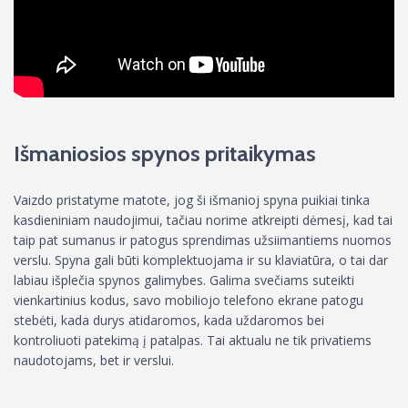
Išmaniosios spynos pritaikymas
Vaizdo pristatyme matote, jog ši išmanioj spyna puikiai tinka
kasdieniniam naudojimui, tačiau norime atkreipti dėmesį, kad tai
taip pat sumanus ir patogus sprendimas užsiimantiems nuomos
verslu. Spyna gali būti komplektuojama ir su klaviatūra, o tai dar
labiau išplečia spynos galimybes. Galima svečiams suteikti
vienkartinius kodus, savo mobiliojo telefono ekrane patogu
stebėti, kada durys atidaromos, kada uždaromos bei
kontroliuoti patekimą į patalpas. Tai aktualu ne tik privatiems
naudotojams, bet ir verslui.