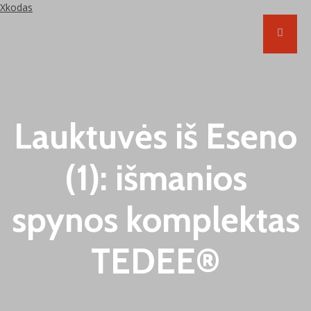
Xkodas
Lauktuvės iš Eseno
(1): išmanios
spynos komplektas
TEDEE®