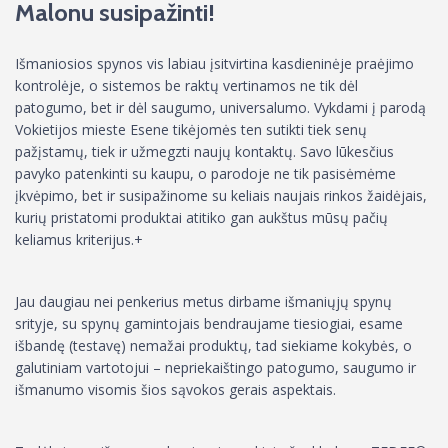
Malonu susipažinti!
Išmaniosios spynos vis labiau įsitvirtina kasdieninėje praėjimo
kontrolėje, o sistemos be raktų vertinamos ne tik dėl
patogumo, bet ir dėl saugumo, universalumo. Vykdami į parodą
Vokietijos mieste Esene tikėjomės ten sutikti tiek senų
pažįstamų, tiek ir užmegzti naujų kontaktų. Savo lūkesčius
pavyko patenkinti su kaupu, o parodoje ne tik pasisėmėme
įkvėpimo, bet ir susipažinome su keliais naujais rinkos žaidėjais,
kurių pristatomi produktai atitiko gan aukštus mūsų pačių
keliamus kriterijus.+
Jau daugiau nei penkerius metus dirbame išmaniųjų spynų
srityje, su spynų gamintojais bendraujame tiesiogiai, esame
išbandę (testavę) nemažai produktų, tad siekiame kokybės, o
galutiniam vartotojui – nepriekaištingo patogumo, saugumo ir
išmanumo visomis šios sąvokos gerais aspektais.