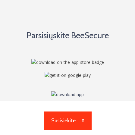
Parsisiųskite BeeSecure
Susisiekite