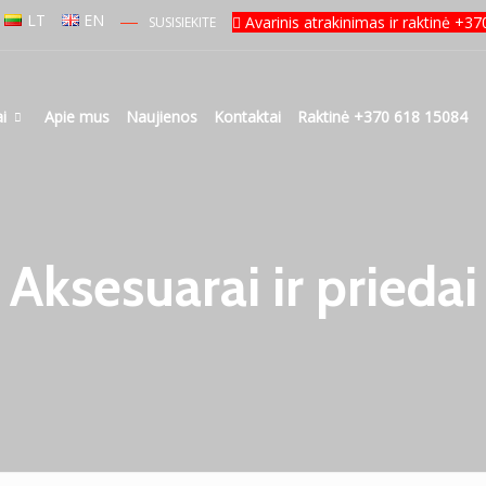
LT
EN
Avarinis atrakinimas ir raktinė +3
SUSISIEKITE
i
Apie mus
Naujienos
Kontaktai
Raktinė +370 618 15084
Aksesuarai ir priedai