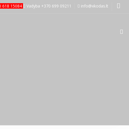
70 618 15084
Vadyba +370 699 09211
info@xkodas.lt