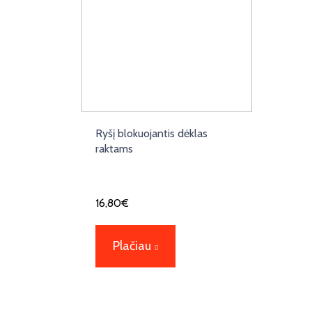
Ryšį blokuojantis dėklas
raktams
16,80
€
Plačiau