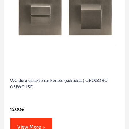
WC durų užrakto rankenėlė (suktukas) ORO&ORO
031WC-15E
16,00
€
View More