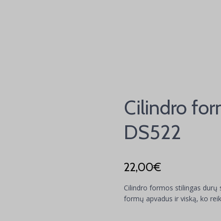
Cilindro for
DS522
22,00
€
Cilindro formos stilingas durų s
formų apvadus ir viską, ko reik