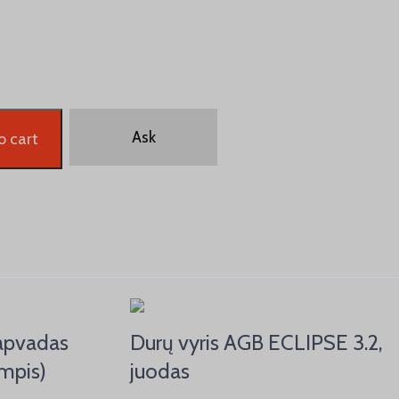
Ask
o cart
 apvadas
Durų vyris AGB ECLIPSE 3.2,
mpis)
juodas