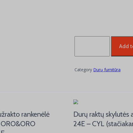
Cilindro
formos
Add t
stilingas
durų
stabdis
Category
Durų furnitūra
DS522
quantity
žrakto rankenėlė
Durų raktų skylutės
s) ORO&ORO
24E – CYL (stačiaka