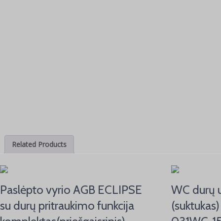
Related Products
Paslėpto vyrio AGB ECLIPSE
WC durų u
su durų pritraukimo funkcija
(suktuka