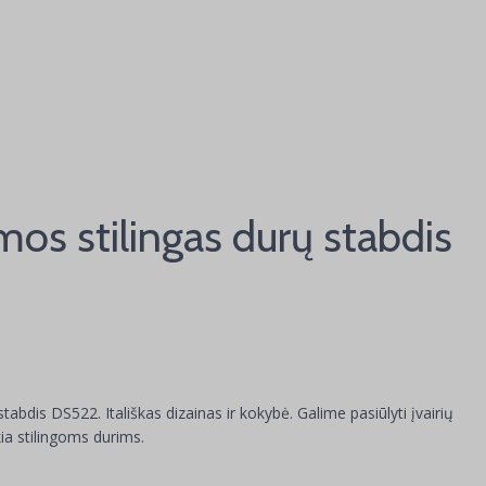
mos stilingas durų stabdis
tabdis DS522. Itališkas dizainas ir kokybė. Galime pasiūlyti įvairių
ia stilingoms durims.