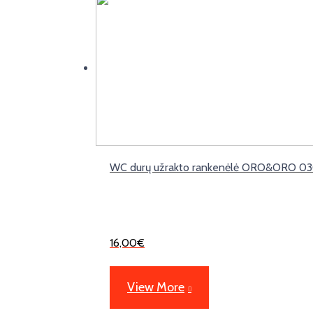
WC durų užrakto rankenėlė ORO&ORO 03
16,00
€
View More