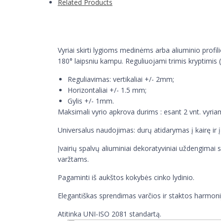
Related Products
Vyriai skirti lygioms medinėms arba aliuminio profili
180° laipsniu kampu. Reguliuojami trimis kryptimis 
Reguliavimas: vertikaliai +/- 2mm;
Horizontaliai +/- 1.5 mm;
Gylis +/- 1mm.
Maksimali vyrio apkrova durims : esant 2 vnt. vyriam
Universalus naudojimas: durų atidarymas į kairę ir 
Įvairių spalvų aliuminiai dekoratyviniai uždengimai s
varžtams.
Pagaminti iš aukštos kokybės cinko lydinio.
Elegantiškas sprendimas varčios ir staktos harmonij
Atitinka UNI-ISO 2081 standartą.