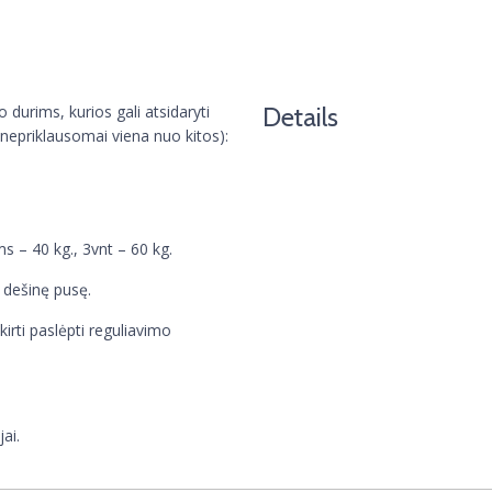
o durims, kurios gali atsidaryti
Details
(nepriklausomai viena nuo kitos):
s – 40 kg., 3vnt – 60 kg.
į dešinę pusę.
kirti paslėpti reguliavimo
ai.