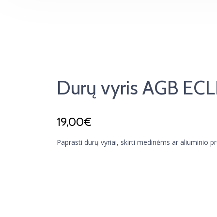
Durų vyris AGB ECLI
19,00
€
Paprasti durų vyriai, skirti medinėms ar aliuminio p