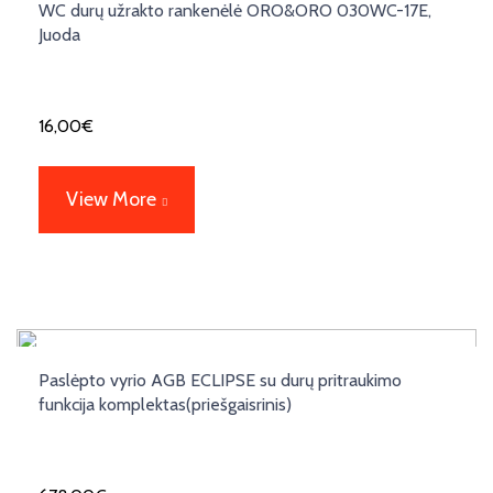
WC durų užrakto rankenėlė ORO&ORO 030WC-17E,
Juoda
16,00
€
View More
Paslėpto vyrio AGB ECLIPSE su durų pritraukimo
funkcija komplektas(priešgaisrinis)