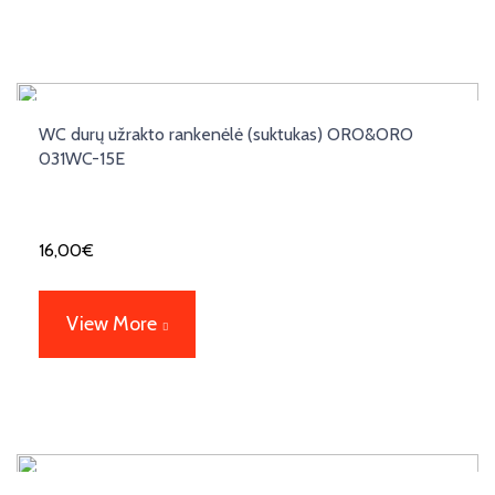
WC durų užrakto rankenėlė (suktukas) ORO&ORO
031WC-15E
16,00
€
View More