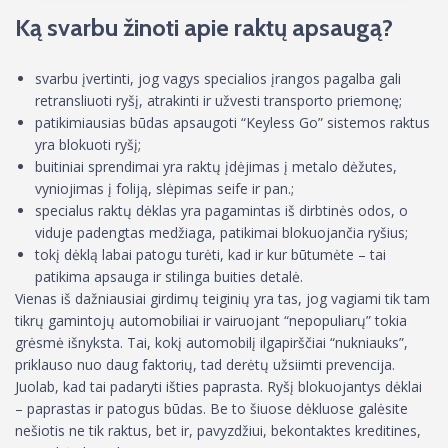
Ką svarbu žinoti apie raktų apsaugą?
svarbu įvertinti, jog vagys specialios įrangos pagalba gali
retransliuoti ryšį, atrakinti ir užvesti transporto priemonę;
patikimiausias būdas apsaugoti “Keyless Go” sistemos raktus
yra blokuoti ryšį;
buitiniai sprendimai yra raktų įdėjimas į metalo dėžutes,
vyniojimas į foliją, slėpimas seife ir pan.;
specialus raktų dėklas yra pagamintas iš dirbtinės odos, o
viduje padengtas medžiaga, patikimai blokuojančia ryšius;
tokį dėklą labai patogu turėti, kad ir kur būtumėte – tai
patikima apsauga ir stilinga buities detalė.
Vienas iš dažniausiai girdimų teiginių yra tas, jog vagiami tik tam
tikrų gamintojų automobiliai ir vairuojant “nepopuliarų” tokia
grėsmė išnyksta. Tai, kokį automobilį ilgapirščiai “nukniauks”,
priklauso nuo daug faktorių, tad derėtų užsiimti prevencija.
Juolab, kad tai padaryti išties paprasta. Ryšį blokuojantys dėklai
– paprastas ir patogus būdas. Be to šiuose dėkluose galėsite
nešiotis ne tik raktus, bet ir, pavyzdžiui, bekontaktes kreditines,