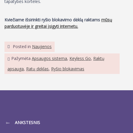
tapatybės korteles.
Kviečiame išsirinkti ryšio blokavimo dėklą raktams
mūsų
parduotuvėje ir greitai įsigyti internetu.
Posted in
Naujienos
Pažymėta
Apsaugos sistema
,
Keyless Go
,
Raktų
apsauga
,
Ratų dėklas
,
Ryšio blokavimas
ANKSTESNIS