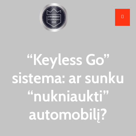
“Keyless Go”
sistema: ar sunku
“nukniaukti”
automobilį?