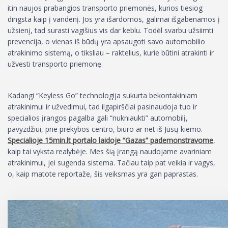
itin naujos prabangios transporto priemonės, kurios tiesiog
dingsta kaip į vandenį. Jos yra išardomos, galimai išgabenamos į
užsienį, tad surasti vagišius vis dar keblu. Todėl svarbu užsiimti
prevencija, o vienas iš būdų yra apsaugoti savo automobilio
atrakinimo sistemą, o tiksliau – raktelius, kurie būtini atrakinti ir
užvesti transporto priemonę.
Kadangi “Keyless Go” technologija sukurta bekontakiniam
atrakinimui ir užvedimui, tad ilgapirščiai pasinaudoja tuo ir
specialios įrangos pagalba gali “nukniaukti” automobilį,
pavyzdžiui, prie prekybos centro, biuro ar net iš Jūsų kiemo.
Specialioje 15min.lt portalo laidoje “Gazas” pademonstravome
,
kaip tai vyksta realybėje. Mes šią įrangą naudojame avariniam
atrakinimui, jei sugenda sistema. Tačiau taip pat veikia ir vagys,
o, kaip matote reportaže, šis veiksmas yra gan paprastas.