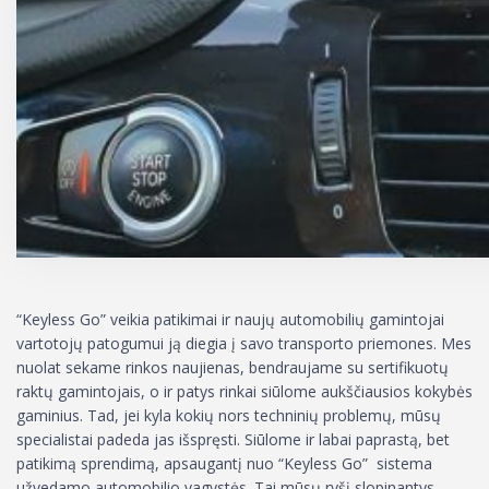
“Keyless Go” veikia patikimai ir naujų automobilių gamintojai
vartotojų patogumui ją diegia į savo transporto priemones. Mes
nuolat sekame rinkos naujienas, bendraujame su sertifikuotų
raktų gamintojais, o ir patys rinkai siūlome aukščiausios kokybės
gaminius. Tad, jei kyla kokių nors techninių problemų, mūsų
specialistai padeda jas išspręsti. Siūlome ir labai paprastą, bet
patikimą sprendimą, apsaugantį nuo “Keyless Go” sistema
užvedamo automobilio vagystės. Tai mūsų ryšį slopinantys