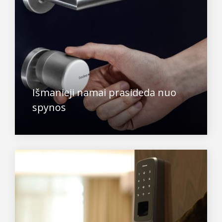
Išmanieji namai prasideda nuo
spynos