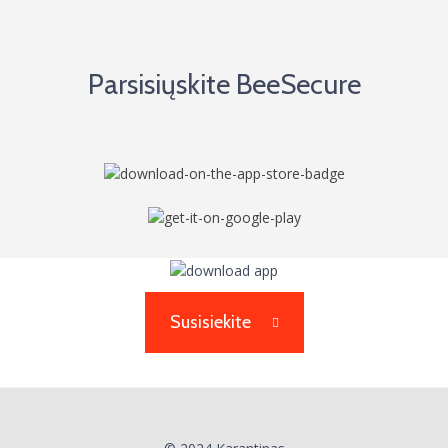
Parsisiųskite BeeSecure
Susisiekite