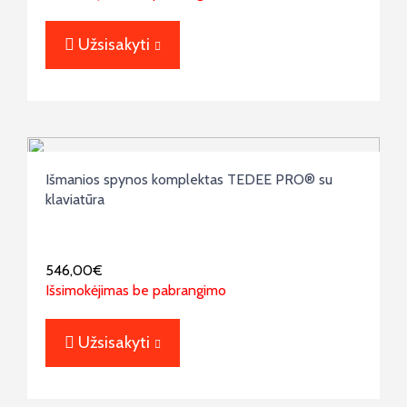
Užsisakyti
Išmanios spynos komplektas TEDEE PRO® su
klaviatūra
546,00
€
Išsimokėjimas be pabrangimo
Užsisakyti