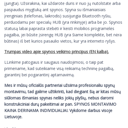
įjungta). Užsirakina, kai uždarote duris ir nuo jų nutolstate arba
paspaudus mygtuką ant spynos. Spyna su išmaniaisiais
įrenginiais (telefonas, laikrodis) susijungia Bluetooth ryšiu,
perduodamu per specialų HUB (yra rinkinyje) arba be jo. Spynos
statusą labai paprasta stebėti ir keisti mobilios programėlės
pagalba, jei būsite įsirengę HUB (yra šiame komplekte, bet nėra
būtinas) iš bet kurios pasaulio vietos, kur yra interneto ryšys.
Trumpas video apie spynos veikimo principus (EN kalba).
LLinkime patogaus ir saugaus naudojimosi, o taip pat
primename, kad suteikiame visą reikiamą techninę pagalbą,
garantinį bei pogarantinį aptarnavimą.
Mes ir mūsų oficialūs partneriai užsiima profesionaliu spynų
montavimu, tad galime užtikrinti, kad diegiant šią ar kitas mūsų
siūlomas išmanias spynas neliks jokių plyšių, nebus daromi
konstrukciniai durų pakeitimai ar pan. SPYNOS MONTAVIMO
KAINA DERINAMA INDIVIDUALIAI. Vykdome darbus visoje
Lietuvoje.