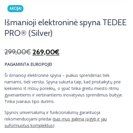
AKCIJA!
Išmanioji elektroninė spyna TEDEE
PRO® (Silver)
299,00
€
269,00
€
PAGAMINTA EUROPOJE!
Ši išmanioji elektroninė spyna – puikus sprendimas tiek
namams, tiek verslui. Spyna sukurta taip, kad prisitaikytų prie
kiekvieno iš mūsų poreikių, o ypač tinka greitu miesto ritmu
gyvenantiems ir vertinantiems inovatyvius sprendimus buityje.
Tinka įvairaus tipo durims.
Spynos universalumą ir funkcionalumą garantuoja
rekomenduojami priedai (
pas mus galima įsigyti ir jau
suformuotus komplektus
):