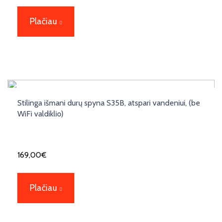
Plačiau
Stilinga išmani durų spyna S35B, atspari vandeniui, (be
WiFi valdiklio)
169,00
€
Plačiau