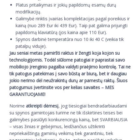
Platus pritaikymas ir jokių papildomų esamų durų
modifikacijų.
Galimybė rinktis įvairias komplektacijas pagal poreikius ir
kainą (nuo 289 Eur iki 439 Eur). Taip pat galima prijungti
papildomą klaviatūrą (jos kaina apie 110 Eur).
Spynos darbinė temperatūra nuo 10 iki 40 C (veikia tik
patalpų viduje).
Jau seniai metas pamiršti raktus ir žengti koja kojon su
technologijomis. Todėl siūlome patogiai ir paprastai savo
mobiliojo įrenginio pagalba valdyti praėjimo kontrolę. Tai ne
tik patogus patekimas į savo būstą ar biurą, bet ir daugiau
jokio nerimo dėl neužrakintų durų ar pamestų raktų. Šiuos
patogumus įvertinsite vos per kelias savaites – MES
GARANTUOJAME!
Norime
atkreipti dėmesį
, jog tiesiogiai bendradarbiaudami
su spynos gamintojais turime ne tik išskirtines teises bei
galimybes pasiūlyti konkurencingą kainą, bet SVARBIAUSIA
– visas žinias ir gebėjimus, leidžiančius užtikrinti
nepriekaištingą gaminių veikimą tiek garantiniu, tiek