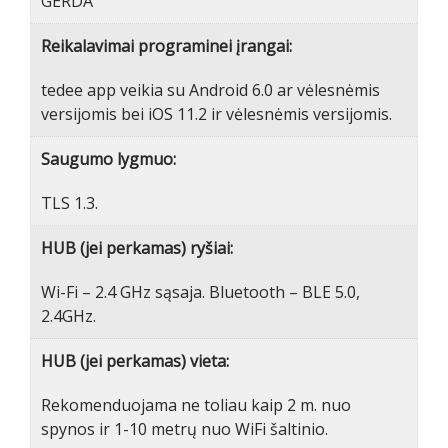
GERDA
Reikalavimai programinei įrangai:
tedee app veikia su Android 6.0 ar vėlesnėmis
versijomis bei iOS 11.2 ir vėlesnėmis versijomis.
Saugumo lygmuo:
TLS 1.3.
HUB (jei perkamas) ryšiai:
Wi-Fi – 2.4 GHz sąsaja. Bluetooth – BLE 5.0,
2.4GHz.
HUB (jei perkamas) vieta:
Rekomenduojama ne toliau kaip 2 m. nuo
spynos ir 1-10 metrų nuo WiFi šaltinio.