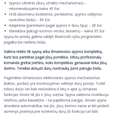
Spynos cilindras (durų užrakto mechanizmas) –
rekomenduojama kaina 45 Eur
HUB (duomenų kodavimui, perdavimui, spynos valdymui
nuotoliniu būdu) – 89 Eur
Adapteriai (parenkami pagal spynos ir durų tipą) – 28 Eur
Klaviatūra (patogi nuomos verslui, biurams) – kaina 95 Eur.
Spyną be priedų galima valdyti Bluetooth ryšiu programėlės
pagalba bei rankiniu būdu.
Galima rinktis tik spyną arba išmaniosios spynos komplektą,
kuris bus parinktas pagal Jūsų poreikius. Mūsų profesionalų
komanda greitai įvertins, koks komplektas geriausiai tinka Jūsų
durims. Tereikia atsiųsti durų nuotrauką Jums patogiu būdu.
Pagrindinis išmaniosios elektroninės spynos mechanizmas
(baltas, juodas) yra montuojamas vidinėje durų pusėje. Todėl
tokios durys nei kiek neišsiskiria iš kitų ir apie jų išmanias
funkcijas žinote tik Jūs ir Jūsų svečiai. Spyna valdoma mobiliuoju
telefonu (arba klaviatūra – tai papildoma įranga). Išmani spyna
atsirakina automatiškai, kai Jūs, Jūsų šeimos nariai ar kiti priskirti
asmenys priartėja prie konkrečių durų (ši funkcija turi būti