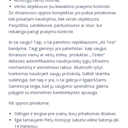
Atostogų namų nuomai,
Verslo objektuose (su klaviatūra) praėjimo kontrolei.
Šis išmaniosios spynos komplektas yra puikiai pritaikomas
tiek privačiam naudojimui, tiek verslo objektuose.
Pavyzdžiui, sandėliuose, parduotuvėse ar visur, kur
reikalinga patogi praėjimo kontrolė.
Ar tai saugu? Taip, o tai patvirtino nepriklausomi „AV-Test“
bandymai. Taigi gaminys yra patvirtintas kaip saugus
išmanusis namų ar viešų erdvių produktas. „Tedee“
debesies autentifikavimui naudoja kelių lygių šifravimo
mechanizmą ir asimetrinius raktus. Bluetooth ryšys
tvarkomas naudojant saugų protokolą. Galbūt skamba
sudėtingai, bet taip ir yra, o tai galioja ir ilgapirščiams.
Gamintojai teigia, kad jų saugumo sprendimus galima
palyginti su internetinės bankininkystės apsauga.
Kiti spynos privalumai:
Stilingas ir lengvai prie įvairių durų pritaikomas dizainas.
Ilgai tarnaujanti Pietų Korėjoje sukurta vidinė baterija (iki
14 mėnesių).