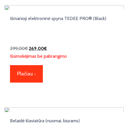
Išmanioji elektroninė spyna TEDEE PRO® (Black)
299,00
€
269,00
€
Išsimokėjimas be pabrangimo
Plačiau
Belaidė klaviatūra (nuomai, biurams)