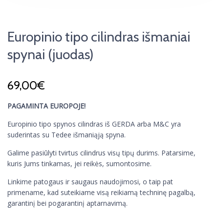
Europinio tipo cilindras išmaniai
spynai (juodas)
69,00
€
PAGAMINTA EUROPOJE!
Europinio tipo spynos cilindras iš GERDA arba M&C yra
suderintas su Tedee išmaniąją spyna.
Galime pasiūlyti tvirtus cilindrus visų tipų durims. Patarsime,
kuris Jums tinkamas, jei reikės, sumontosime.
Linkime patogaus ir saugaus naudojimosi, o taip pat
primename, kad suteikiame visą reikiamą techninę pagalbą,
garantinį bei pogarantinį aptarnavimą.