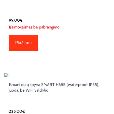
99,00
€
Išsimokėjimas be pabrangimo
Plačiau
Išmani durų spyna SMART H65B (waterproof IP55),
juoda, be WiFi valdiklio
225,00
€