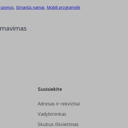
 spynos
,
Išmanūs namai
,
Mobili programėlė
ramavimas
Susisiekite
Adresas ir rekvizitai
Vadybininkas
Skubus iškvietimas