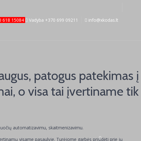
70 618 15084
Vadyba +370 699 09211
info@xkodas.lt
Saugus, patogus patekimas į
i, o visa tai įvertiname tik
 užduočių automatizavimu, skaitmenizavimu.
vertinamų visame pasaulyje. Turėjome garbės prisidėti prie jų