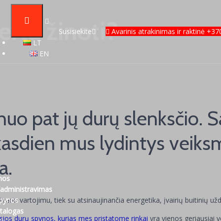
erta žinoti?
Susisiekite
Avarinis atrakinimas ir raktinė +3
LT
EN
nuo pat jų durų slenksčio. 
kasdien mus lydintys veiksma
a.
nos
administravimas
 tvariu vartojimu, tiek su atsinaujinančia energetika, įvairių buitinių
spynos
talogas
sios durų spynos, kurias mes pristatome rinkai
yra vienos geriausiai 