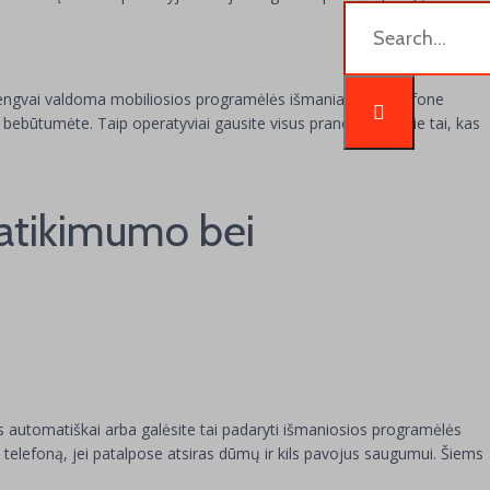
ai lengvai valdoma mobiliosios programėlės išmaniajame telefone
ur bebūtumėte. Taip operatyviai gausite visus pranešimus apie tai, kas
patikimumo bei
ins automatiškai arba galėsite tai padaryti išmaniosios programėlės
 telefoną, jei patalpose atsiras dūmų ir kils pavojus saugumui. Šiems