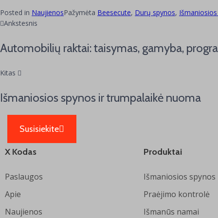
Posted in
Naujienos
Pažymėta
Beesecute
,
Durų spynos
,
Išmaniosios
Ankstesnis
Automobilių raktai: taisymas, gamyba, prog
Kitas
Išmaniosios spynos ir trumpalaikė nuoma
Susisiekite
X Kodas
Produktai
Paslaugos
Išmaniosios spynos
Apie
Praėjimo kontrolė
Naujienos
Išmanūs namai