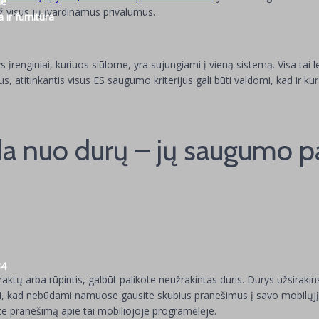
lė
ž visus jų įvardinamus privalumus.
ir furnitūra
s įrenginiai, kuriuos siūlome, yra sujungiami į vieną sistemą. Visa t
s, atitinkantis visus ES saugumo kriterijus gali būti valdomi, kad ir k
da nuo durų – jų saugumo 
84
 raktų arba rūpintis, galbūt palikote neužrakintas duris. Durys užsirak
ikri, kad nebūdami namuose gausite skubius pranešimus į savo mobilųjį
nate pranešimą apie tai mobiliojoje programėlėje.