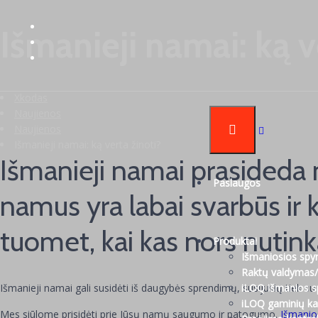
Išmanieji namai: ką v
Xkodas
Naujienos
Naujienos
Išmanieji namai: ką verta žinoti?
Išmanieji namai prasideda 
Paslaugos
namus yra labai svarbūs ir 
tuomet, kai kas nors nutink
Produktai
Išmaniosios spy
Raktų valdymas/
Išmanieji namai gali susidėti iš daugybės sprendimų, susijusių tiek su
iLOQ išmanios 
iLOQ gaminių ka
Mes siūlome prisidėti prie Jūsų namų saugumo ir patogumo.
Išmanio