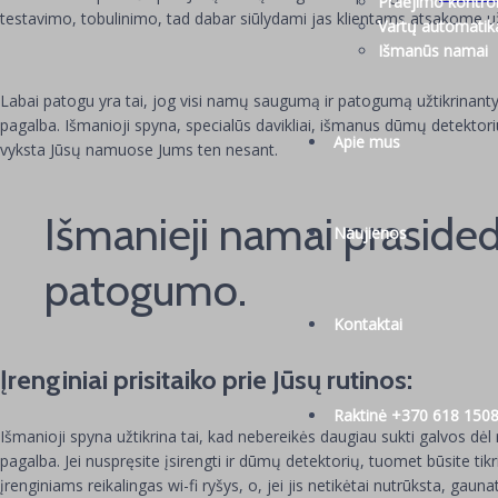
Praėjimo kontro
testavimo, tobulinimo, tad dabar siūlydami jas klientams atsakome u
Vartų automatika 
Išmanūs namai
Labai patogu yra tai, jog visi namų saugumą ir patogumą užtikrinanty
pagalba. Išmanioji spyna, specialūs davikliai, išmanus dūmų detektoriu
Apie mus
vyksta Jūsų namuose Jums ten nesant.
Išmanieji namai praside
Naujienos
patogumo.
Kontaktai
Įrenginiai prisitaiko prie Jūsų rutinos:
Raktinė +370 618 150
Išmanioji spyna užtikrina tai, kad nebereikės daugiau sukti galvos dėl
pagalba. Jei nuspręsite įsirengti ir dūmų detektorių, tuomet būsite t
įrenginiams reikalingas wi-fi ryšys, o, jei jis netikėtai nutrūksta, gau