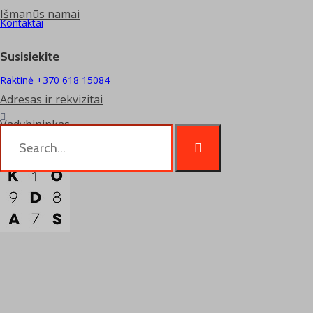
Išmanūs namai
Kontaktai
Susisiekite
Raktinė +370 618 15084
Adresas ir rekvizitai
Vadybininkas
Skubus iškvietimas