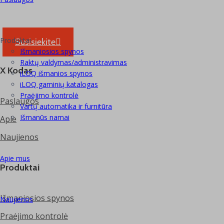
Produktai
Susisiekite
Išmaniosios spynos
Raktų valdymas/administravimas
X Kodas
iLOQ išmanios spynos
iLOQ gaminių katalogas
Praėjimo kontrolė
Paslaugos
Vartų automatika ir furnitūra
Išmanūs namai
Apie
Naujienos
Apie mus
Produktai
Išmaniosios spynos
Naujienos
Praėjimo kontrolė