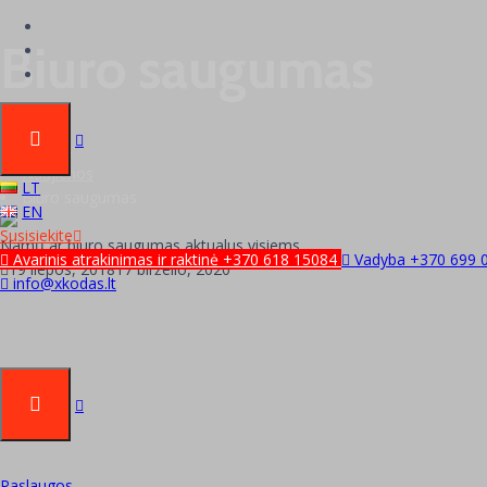
Biuro saugumas
Xkodas
Naujienos
LT
Biuro saugumas
EN
Susisiekite
Namų ar biuro saugumas aktualus visiems
Avarinis atrakinimas ir raktinė +370 618 15084
Vadyba +370 699 
19 liepos, 2018
17 birželio, 2020
info@xkodas.lt
Paslaugos