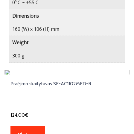
0º C ~ +55 C
Dimensions
160 (W) x 106 (H) mm
Weight
300 g
Praėjimo skaitytuvas SF-AC1102MFD-R
124,00
€