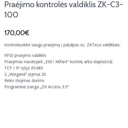
Praėjimo kontrolės valdiklis ZK-C3-
100
170,00
€
Kontroliuokite saugu praėjimą į patalpas su ZKTeco valdikliais.
RFID praėjimo valdiklis
Praėjimas naudojant „EM / Mifare“ kortelę arba slaptažodį
TCP / IP ryšys RS485
2 „Wiegand“ įėjimai 26
Relės išėjimas durims
Programinė įranga „ZK Access 3.5“