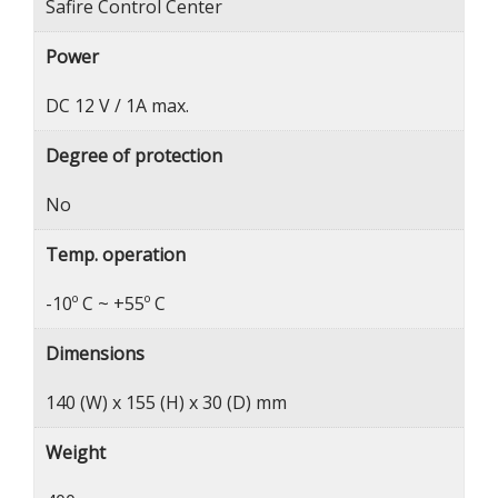
Safire Control Center
Power
DC 12 V / 1A max.
Degree of protection
No
Temp. operation
-10º C ~ +55º C
Dimensions
140 (W) x 155 (H) x 30 (D) mm
Weight