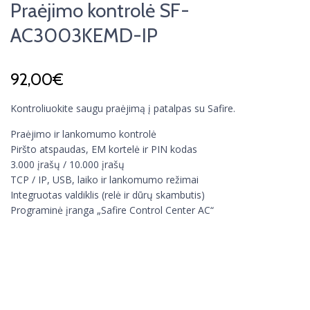
Praėjimo kontrolė SF-
AC3003KEMD-IP
92,00
€
Kontroliuokite saugu praėjimą į patalpas su Safire.
Praėjimo ir lankomumo kontrolė
Piršto atspaudas, EM kortelė ir PIN kodas
3.000 įrašų / 10.000 įrašų
TCP / IP, USB, laiko ir lankomumo režimai
Integruotas valdiklis (relė ir dūrų skambutis)
Programinė įranga „Safire Control Center AC“