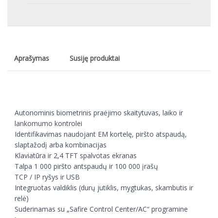
Aprašymas
Susiję produktai
Autonominis biometrinis praėjimo skaitytuvas, laiko ir
lankomumo kontrolei
Identifikavimas naudojant EM kortelę, piršto atspaudą,
slaptažodį arba kombinacijas
Klaviatūra ir 2,4 TFT spalvotas ekranas
Talpa 1 000 piršto antspaudų ir 100 000 įrašų
TCP / IP ryšys ir USB
Integruotas valdiklis (durų jutiklis, mygtukas, skambutis ir
relė)
Suderinamas su „Safire Control Center/AC“ programine