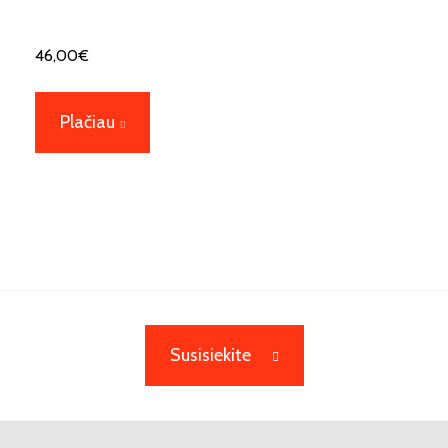
46,00
€
Plačiau
Susisiekite