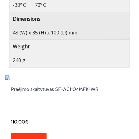
-30º C ~ +70º C
Dimensions
48 (W) x 35 (H) x 100 (D) mm
Weight
240 g
Praėjimo skaitytuvas SF-AC1104MFK-WR
110,00
€