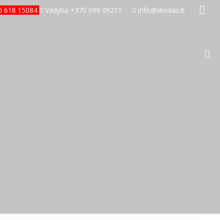
70 618 15084
Vadyba +370 699 09211
info@xkodas.lt