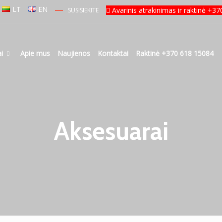
LT
EN
Avarinis atrakinimas ir raktinė +3
SUSISIEKITE
i
Apie mus
Naujienos
Kontaktai
Raktinė +370 618 15084
Aksesuarai