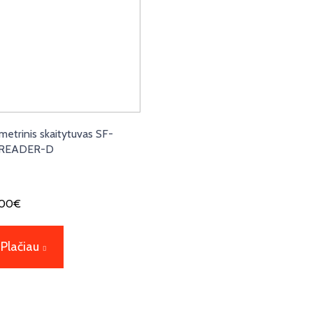
metrinis skaitytuvas SF-
READER-D
,00
€
Plačiau