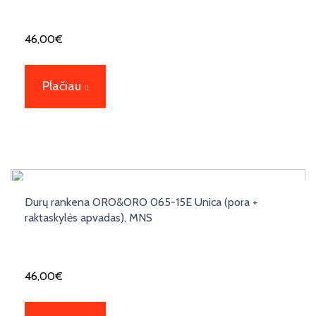
46,00
€
Plačiau
Durų rankena ORO&ORO 065-15E Unica (pora +
raktaskylės apvadas), MNS
46,00
€