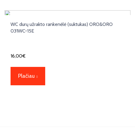
WC durų užrakto rankenėlė (suktukas) ORO&ORO
031WC-15E
16,00
€
Plačiau