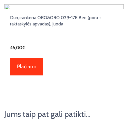
Durų rankena ORO&ORO 029-17E Bee (pora +
raktaskylės apvadas), Juoda
46,00
€
Plačiau
Jums taip pat gali patikti…