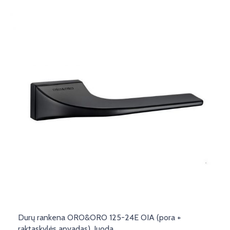
Durų rankena ORO&ORO 125-24E OIA (pora +
raktaskylės apvadas), Juoda