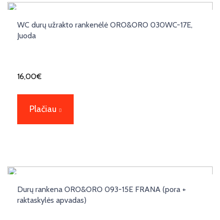
WC durų užrakto rankenėlė ORO&ORO 030WC-17E,
Juoda
16,00
€
Plačiau
Durų rankena ORO&ORO 093-15E FRANA (pora +
raktaskylės apvadas)