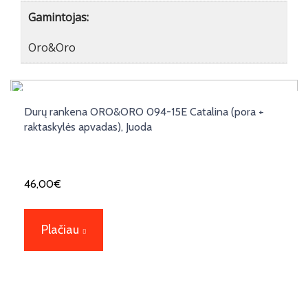
Gamintojas:
Oro&Oro
Durų rankena ORO&ORO 094-15E Catalina (pora +
raktaskylės apvadas), Juoda
46,00
€
Plačiau