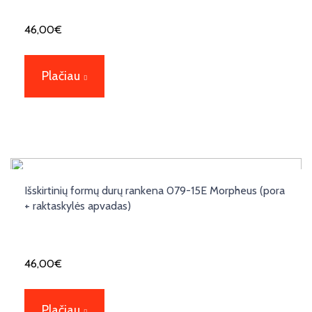
46,00
€
Plačiau
Išskirtinių formų durų rankena 079-15E Morpheus (pora
+ raktaskylės apvadas)
46,00
€
Plačiau