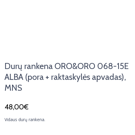
Durų rankena ORO&ORO 068-15E
ALBA (pora + raktaskylės apvadas),
MNS
48,00
€
Vidaus durų rankena.