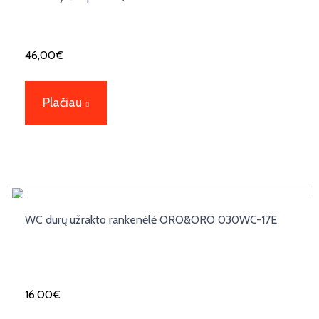
46,00
€
Plačiau
WC durų užrakto rankenėlė ORO&ORO 030WC-17E
16,00
€