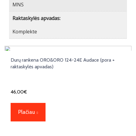
MNS
Raktaskylės apvadas:
Komplekte
Durų rankena ORO&ORO 124-24E Audace (pora +
raktaskylės apvadas)
46,00
€
Plačiau