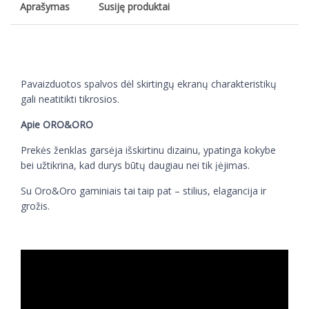
Aprašymas
Susiję produktai
Pavaizduotos spalvos dėl skirtingų ekranų charakteristikų
gali neatitikti tikrosios.
Apie ORO&ORO
Prekės ženklas garsėja išskirtinu dizainu, ypatinga kokybe
bei užtikrina, kad durys būtų daugiau nei tik įėjimas.
Su Oro&Oro gaminiais tai taip pat – stilius, elagancija ir
grožis.