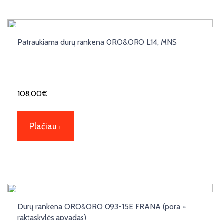
Patraukiama durų rankena ORO&ORO L14, MNS
108,00
€
Plačiau
Durų rankena ORO&ORO 093-15E FRANA (pora +
raktaskylės apvadas)