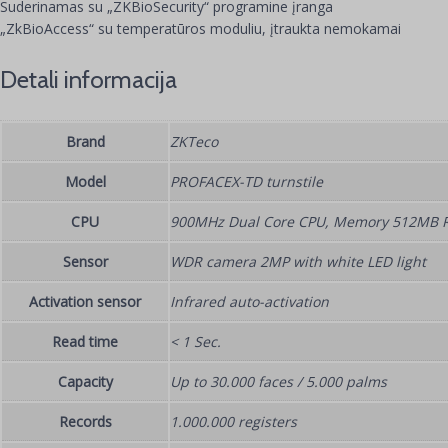
Suderinamas su „ZKBioSecurity“ programine įranga
„ZkBioAccess“ su temperatūros moduliu, įtraukta nemokamai
Detali informacija
Brand
ZKTeco
Model
PROFACEX-TD turnstile
CPU
900MHz Dual Core CPU, Memory 512MB 
Sensor
WDR camera 2MP with white LED light
Activation sensor
Infrared auto-activation
Read time
< 1 Sec.
Capacity
Up to 30.000 faces / 5.000 palms
Records
1.000.000 registers