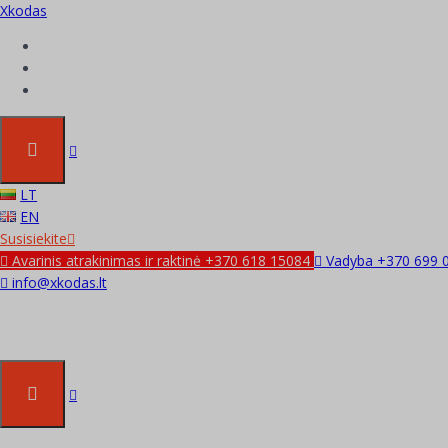
Xkodas
ZKTeco
LT
EN
Susisiekite
Avarinis atrakinimas ir raktinė +370 618 15084
Vadyba +370 699 
info@xkodas.lt