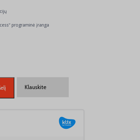
cijų
ess“ programinė įranga
Klauskite
elį