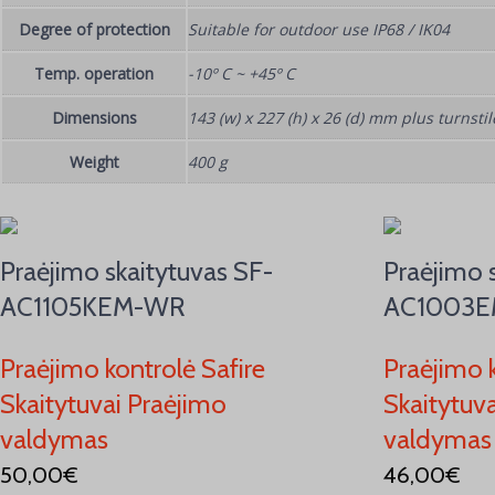
Degree of protection
Suitable for outdoor use IP68 / IK04
Temp. operation
-10º C ~ +45º C
Dimensions
143 (w) x 227 (h) x 26 (d) mm plus turnsti
Weight
400 g
Praėjimo skaitytuvas SF-
Praėjimo 
AC1105KEM-WR
AC1003
Praėjimo kontrolė Safire
Praėjimo k
Skaitytuvai Praėjimo
Skaitytuv
valdymas
valdymas
50,00
€
46,00
€