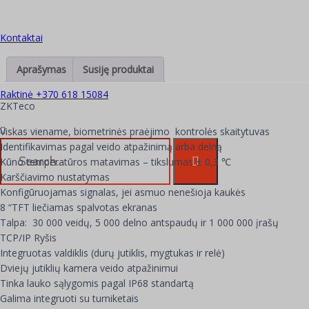
Kontaktai
Aprašymas
Susiję produktai
Raktinė +370 618 15084
ZKTeco
Viskas viename, biometrinės praėjimo kontrolės skaitytuvas
Identifikavimas pagal veido atpažinimą arba delną
Kūno temperatūros matavimas – tikslumas ± 0,3 ℃
Karščiavimo nustatymas
Konfigūruojamas signalas, jei asmuo nenešioja kaukės
8 “TFT liečiamas spalvotas ekranas
Talpa: 30 000 veidų, 5 000 delno antspaudų ir 1 000 000 įrašų
TCP/IP Ryšis
Integruotas valdiklis (durų jutiklis, mygtukas ir relė)
Dviejų jutiklių kamera veido atpažinimui
Tinka lauko sąlygomis pagal IP68 standartą
Galima integruoti su turniketais