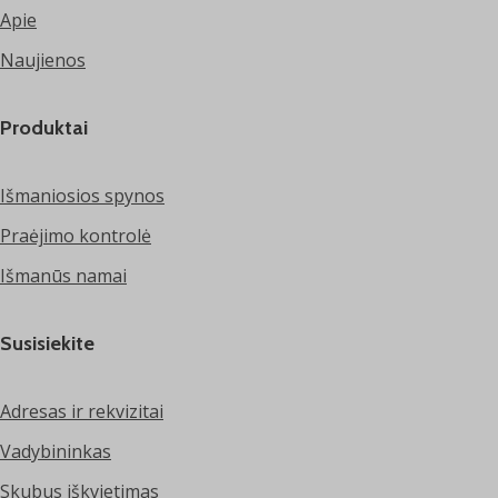
Apie
Naujienos
Produktai
Išmaniosios spynos
Praėjimo kontrolė
Išmanūs namai
Susisiekite
Adresas ir rekvizitai
Vadybininkas
Skubus iškvietimas