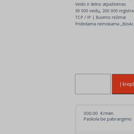
Veido ir delno atpažinimas
30 000 veidų, 200 000 registra
TCP / IP | Buvimo režimai
Pridedama nemokama „BioAcc
produkto
kiekis:
Į krepš
Veido
atpažinimo
kontrolė
ZK-
PROFACEX-
TD-
T