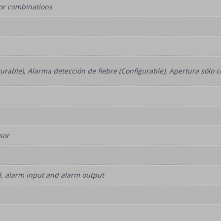
/or combinations
rable), Alarma detección de fiebre (Configurable), Apertura sólo c
sor
d, alarm input and alarm output