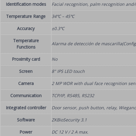
Identification modes
Facial recognition, palm recognition and
Temperature Range
34℃ – 45℃
Accuracy
±0.3℃
Temperature
Alarma de detección de mascarilla(Configu
Functions
Proximity card
No
Screen
8" IPS LED touch
Camera
2 MP WDR with dual face recognition sen
Communication
TCP/IP, RS485, RS232
Integrated controller
Door sensor, push button, relay, Wiegan
Software
ZKBioSecurity 3.1
Power
DC 12 V / 2 A max.