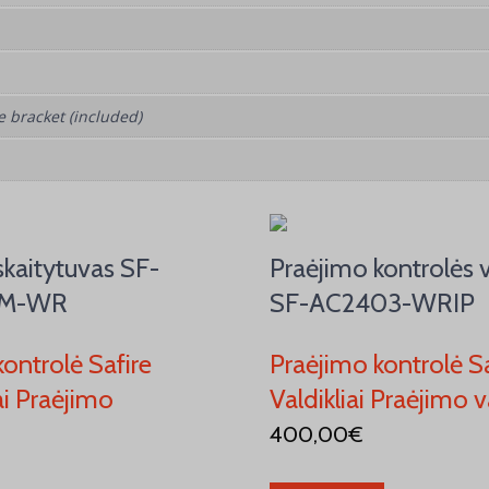
le bracket (included)
skaitytuvas SF-
Praėjimo kontrolės v
EM-WR
SF-AC2403-WRIP
ontrolė Safire
Praėjimo kontrolė Sa
ai Praėjimo
Valdikliai Praėjimo
400,00
€