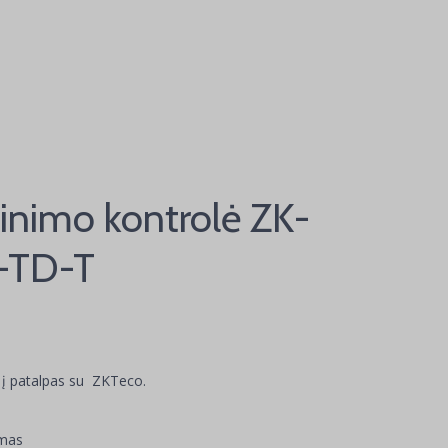
inimo kontrolė ZK-
-TD-T
 į patalpas su ZKTeco.
ymas