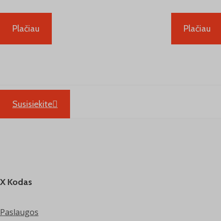
Plačiau
Plačiau
Susisiekite
X Kodas
Paslaugos