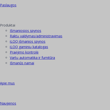
Paslaugos
Produktai
Išmaniosios spynos
Raktų valdymas/administravimas
iLOQ išmanios spynos
iLOQ gaminių katalogas
Praėjimo kontrolė
Vartų automatika ir furnitūra
Išmanūs namai
Apie mus
Naujienos