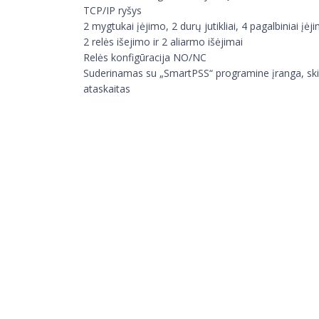
TCP/IP ryšys
2 mygtukai įėjimo, 2 durų jutikliai, 4 pagalbiniai įėji
2 relės išejimo ir 2 aliarmo išėjimai
Relės konfigūracija NO/NC
Suderinamas su „SmartPSS“ programine įranga, skirta
ataskaitas