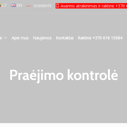
LT
EN
Avarinis atrakinimas ir raktinė +37
SUSISIEKITE
i
Apie mus
Naujienos
Kontaktai
Raktinė +370 618 15084
Praėjimo kontrolė