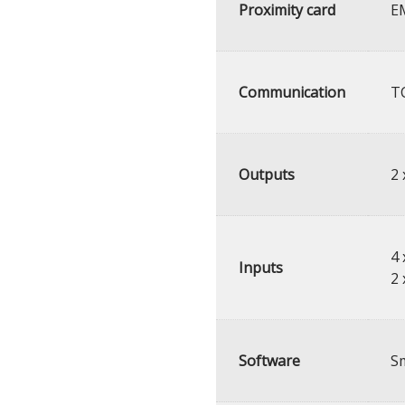
Proximity card
EM
Communication
T
Outputs
2 
4 
Inputs
2 
Software
S