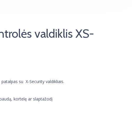
trolės valdiklis XS-
patalpas su X-Security valdikliais.
paudą, kortelę ar slaptažodį