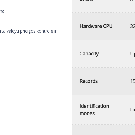
mai
Hardware CPU
3
 valdyti prieigos kontrolę ir
Capacity
Up
Records
15
Identification
Fi
modes