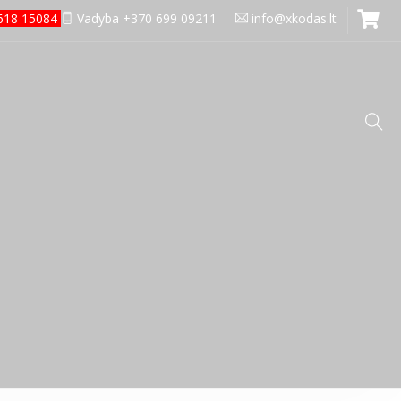
0 618 15084
Vadyba +370 699 09211
info@xkodas.lt