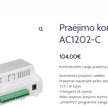
Praėjimo kon
AC1202-C
104,00
€
Kontroliuokite saugu praėjimą į 
Biometrinis praėjimo valdiklis
Praėjimas naudojant piršto ats
TCP / IP ryšys
4 Wiegand 26 įėjimai
Relės išėjimas dvejoms durims
„SmartPSS“ programinė įranga