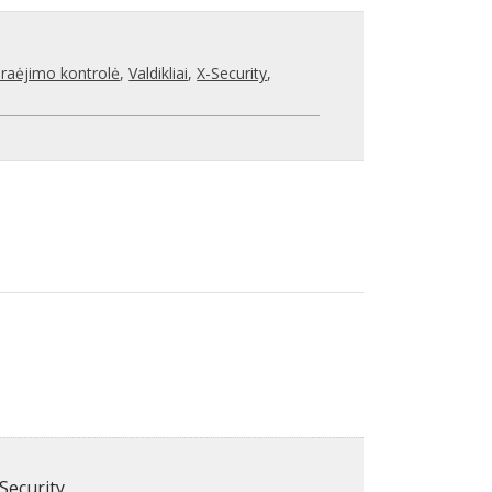
raėjimo kontrolė
,
Valdikliai
,
X-Security
,
Security