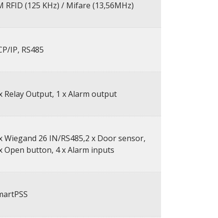
 RFID (125 KHz) / Mifare (13,56MHz)
CP/IP, RS485
x Relay Output, 1 x Alarm output
x Wiegand 26 IN/RS485,2 x Door sensor,
x Open button, 4 x Alarm inputs
martPSS