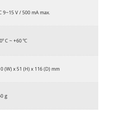
 9~15 V / 500 mA max.
0º C ~ +60 ºC
0 (W) x 51 (H) x 116 (D) mm
60 g