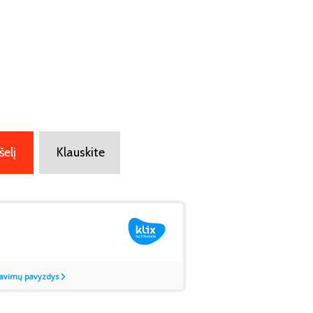
šelį
Klauskite