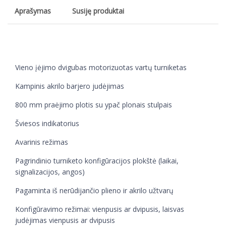
Aprašymas
Susiję produktai
Vieno įėjimo dvigubas motorizuotas vartų turniketas
Kampinis akrilo barjero judėjimas
800 mm praėjimo plotis su ypač plonais stulpais
Šviesos indikatorius
Avarinis režimas
Pagrindinio turniketo konfigūracijos plokštė (laikai,
signalizacijos, angos)
Pagaminta iš nerūdijančio plieno ir akrilo užtvarų
Konfigūravimo režimai: vienpusis ar dvipusis, laisvas
judėjimas vienpusis ar dvipusis