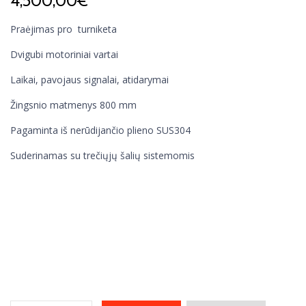
4,500,00
€
Praėjimas pro turniketa
Dvigubi motoriniai vartai
Laikai, pavojaus signalai, atidarymai
Žingsnio matmenys 800 mm
Pagaminta iš nerūdijančio plieno SUS304
Suderinamas su trečiųjų šalių sistemomis