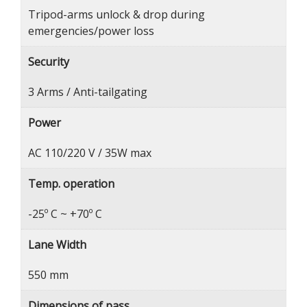
Tripod-arms unlock & drop during
emergencies/power loss
Security
3 Arms / Anti-tailgating
Power
AC 110/220 V / 35W max
Temp. operation
-25º C ~ +70º C
Lane Width
550 mm
Dimensions of pass