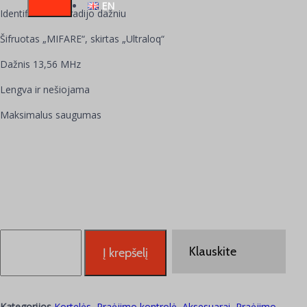
EN
Identifikavimas radijo dažniu
Šifruotas „MIFARE“, skirtas „Ultraloq“
Dažnis 13,56 MHz
Lengva ir nešiojama
Maksimalus saugumas
Klauskite
Į krepšelį
Kategorijos
Kortelės
,
Praėjimo kontrolė
,
Aksesuarai
,
Praėjimo