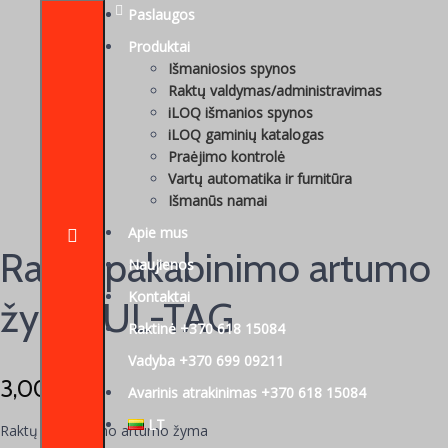
Paslaugos
Kortelės
Produktai
Išmaniosios spynos
Raktų valdymas/administravimas
iLOQ išmanios spynos
iLOQ gaminių katalogas
Praėjimo kontrolė
Vartų automatika ir furnitūra
Išmanūs namai
Apie mus
Raktų pakabinimo artumo
Naujienos
Kontaktai
žyma UL-TAG
Raktinė +370 618 15084
Vadyba +370 699 09211
3,00
€
Avarinis atrakinimas
+370 618 15084
LT
Raktų pakabinimo artumo žyma