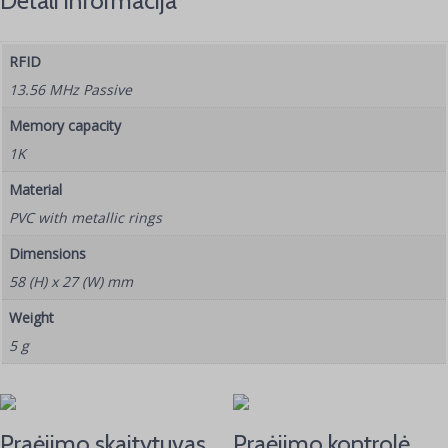
Detali informacija
RFID
13.56 MHz Passive
Memory capacity
1K
Material
PVC with metallic rings
Dimensions
58 (H) x 27 (W) mm
Weight
5 g
Praėjimo skaitytuvas
Praėjimo kontrolė