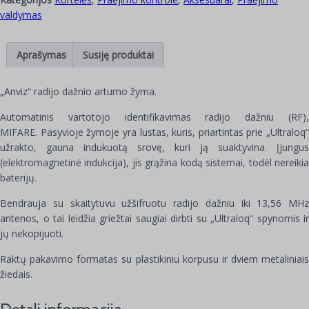
valdymas
Aprašymas
Susiję produktai
„Anviz“ radijo dažnio artumo žyma.
Automatinis vartotojo identifikavimas radijo dažniu (RF),
MIFARE. Pasyvioje žymoje yra lustas, kuris, priartintas prie „Ultraloq“
užrakto, gauna indukuotą srovę, kuri ją suaktyvina. Įjungus
(elektromagnetinė indukcija), jis grąžina kodą sistemai, todėl nereikia
baterijų.
Bendrauja su skaitytuvu užšifruotu radijo dažniu iki 13,56 MHz
antenos, o tai leidžia griežtai saugiai dirbti su „Ultraloq“ spynomis ir
jų nekopijuoti.
Raktų pakavimo formatas su plastikiniu korpusu ir dviem metaliniais
žiedais.