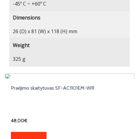
-45º C ~ +60º C
Dimensions
26 (D) x 81 (W) x 118 (H) mm
Weight
325 g
Praėjimo skaitytuvas SF-AC1101EM-WR
48,00
€