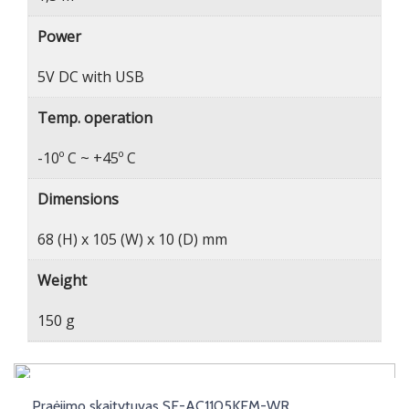
Power
5V DC with USB
Temp. operation
-10º C ~ +45º C
Dimensions
68 (H) x 105 (W) x 10 (D) mm
Weight
150 g
Praėjimo skaitytuvas SF-AC1105KEM-WR