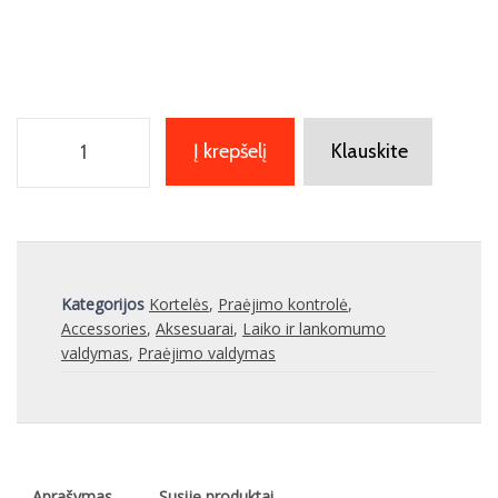
Į krepšelį
Klauskite
Kategorijos
Kortelės
,
Praėjimo kontrolė
,
Accessories
,
Aksesuarai
,
Laiko ir lankomumo
valdymas
,
Praėjimo valdymas
Aprašymas
Susiję produktai