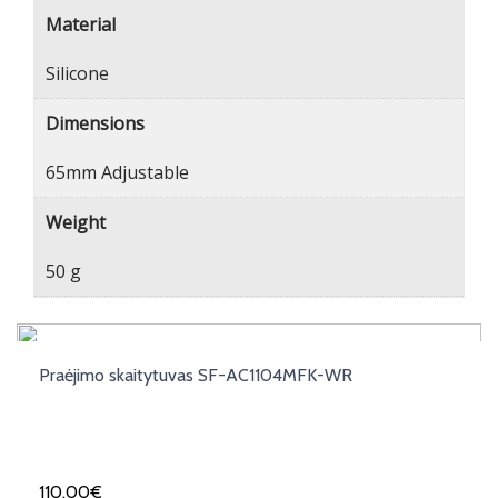
Material
Silicone
Dimensions
65mm Adjustable
Weight
50 g
Praėjimo skaitytuvas SF-AC1104MFK-WR
110,00
€