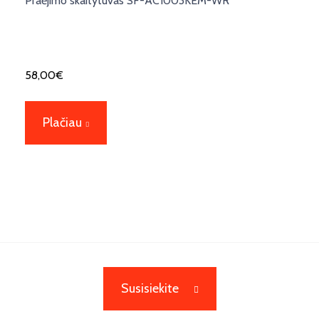
Praėjimo skaitytuvas SF-AC1003KEM-WR
58,00
€
Plačiau
Susisiekite