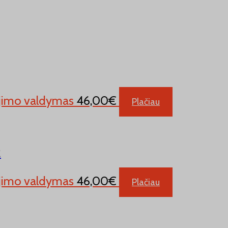
aėjimo valdymas
46,00
€
Plačiau
R
aėjimo valdymas
46,00
€
Plačiau