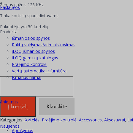
Žemas dažnis 125 KHz
Paslaugos
Tinka kortelių spausdintuvams
Pakuotėje yra 50 kortelių
Produktai
Išmaniosios spynos
Raktų valdymas/administravimas
iLOQ išmanios spynos
iLOQ gaminių katalogas
Praėjimo kontrolė
Vartų automatika ir furnitūra
Išmanūs namai
produkto
kiekis:
50
Artumo
Apie mus
kortelių
Į krepšelį
Klauskite
RFID-
CARD-
Kategorijos
Kortelės
,
Praėjimo kontrolė
,
Accessories
,
Aksesuarai
,
La
50P
Naujienos
Aprašymas