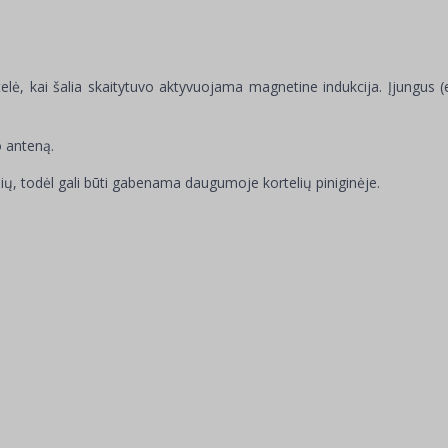
lė, kai šalia skaitytuvo aktyvuojama magnetine indukcija. Įjungus (e
 anteną.
ių, todėl gali būti gabenama daugumoje kortelių piniginėje.