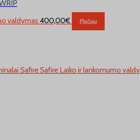
3-WRIP
jimo valdymas
400,00
€
Plačiau
minalai Safire Safire Laiko ir lankomumo va