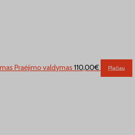
ldymas Praėjimo valdymas
110,00
€
Plačiau