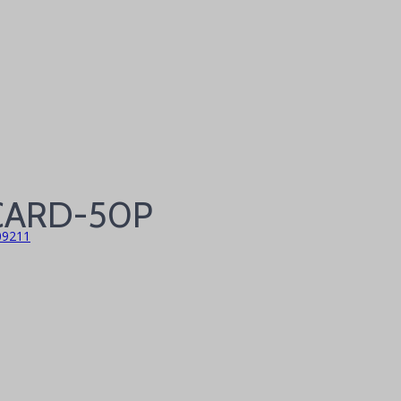
-CARD-50P
09211