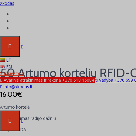
Xkodas
Kortelės
LT
EN
50 Artumo kortelių RFID
Susisiekite
Avarinis atrakinimas ir raktinė +370 618 15084
Vadyba +370 699 
info@xkodas.lt
16,00
€
Artumo kortelė
Identifikavimas radijo dažniu
Pasyvus RDA