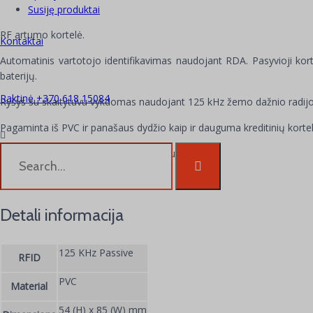
Susiję produktai
RF artumo kortelė.
Kontaktai
Automatinis vartotojo identifikavimas naudojant RDA. Pasyvioji korte
baterijų.
Raktinė +370 618 15084
Ryšys su skaitytuvu vykdomas naudojant 125 kHz žemo dažnio radijo
Pagaminta iš PVC ir panašaus dydžio kaip ir dauguma kreditinių kortel
Tinka pritaikyti naudojant kortelių spausdintuvą.
Pakuotėje yra 50 kortelių
Detali informacija
125 KHz Passive
RFID
PVC
Material
54 (H) x 85 (W) mm