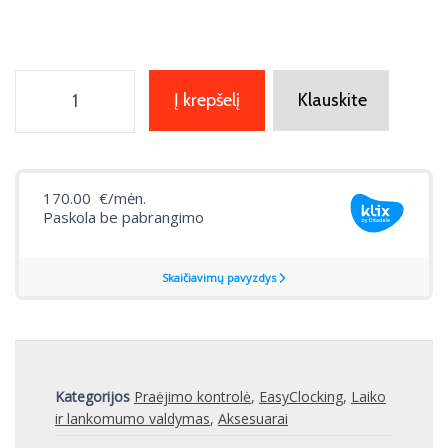
Į krepšelį
Klauskite
Kategorijos
Praėjimo kontrolė
,
EasyClocking
,
Laiko
ir lankomumo valdymas
,
Aksesuarai