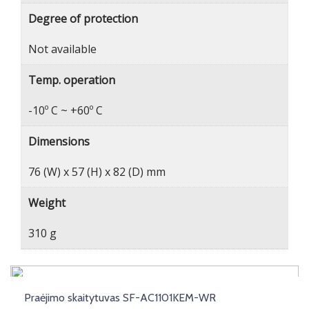
Degree of protection
Not available
Temp. operation
-10º C ~ +60º C
Dimensions
76 (W) x 57 (H) x 82 (D) mm
Weight
310 g
Praėjimo skaitytuvas SF-AC1101KEM-WR