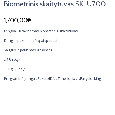
Biometrinis skaitytuvas SK-U700
1,700,00
€
Lengvai užrakinamas biometrinis skaitytuvas
Daugiaspektriai pirštų atspaudai
Saugus ir patikimas įrašymas
USB ryšys
„Plug & Play“
Programinė įranga „SekureID“, „Time-logix“, „Easyclocking“