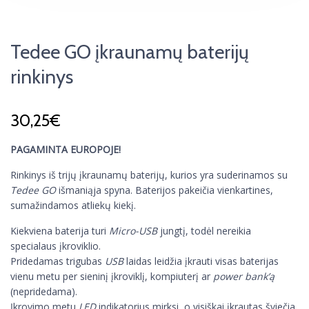
Tedee GO įkraunamų baterijų
rinkinys
30,25
€
PAGAMINTA EUROPOJE!
Rinkinys iš trijų įkraunamų baterijų, kurios yra suderinamos su
Tedee GO
išmaniąja spyna. Baterijos pakeičia vienkartines,
sumažindamos atliekų kiekį.
Kiekviena baterija turi
Micro-USB
jungtį, todėl nereikia
specialaus įkroviklio.
Pridedamas trigubas
USB
laidas leidžia įkrauti visas baterijas
vienu metu per sieninį įkroviklį, kompiuterį ar
power bank’ą
(nepridedama).
Įkrovimo metu
LED
indikatorius mirksi, o visiškai įkrautas šviečia