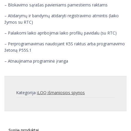
– Blokavimo sąrašas pavieniams pamestiems raktams
– Atidarymų ir bandymų atidaryti registravimo atmintis (laiko
žymos su RTC)
– Palaikomi laiko apribojimai laiko profilių pavidalu (su RTC)
– Perprogramavimas naudojant K5S raktus arba programavimo
žetoną P55S.1
– Atnaujinama programinė įranga
Kategorija
iLOQ išmaniosios spynos
Susiję produktai