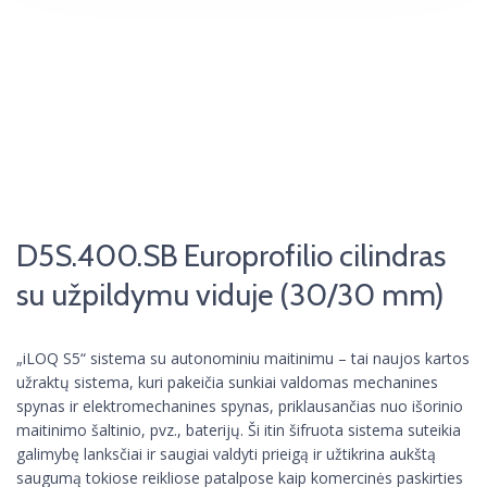
D5S.400.SB Europrofilio cilindras
su užpildymu viduje (30/30 mm)
„iLOQ S5“ sistema su autonominiu maitinimu – tai naujos kartos
užraktų sistema, kuri pakeičia sunkiai valdomas mechanines
spynas ir elektromechanines spynas, priklausančias nuo išorinio
maitinimo šaltinio, pvz., baterijų. Ši itin šifruota sistema suteikia
galimybę lanksčiai ir saugiai valdyti prieigą ir užtikrina aukštą
saugumą tokiose reikliose patalpose kaip komercinės paskirties