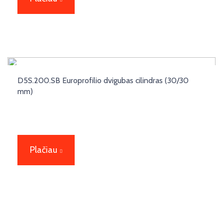
D5S.200.SB Europrofilio dvigubas cilindras (30/30
mm)
Plačiau