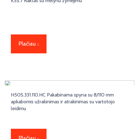
K5S.7 Raktas su mėlynu žymėjimu
Plačiau
H50S.331.110.HC Pakabinama spyna su 8/110 mm
apkabomis užrakinimas ir atrakinimas su vartotojo
leidimu
Plačiau