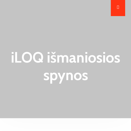
iLOQ išmaniosios
spynos