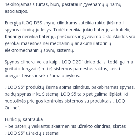
nekilnojamasis turtas, biurų pastatai ir gyvenamųjų namų
asociacijos.
Energiją iLOQ D5S spynų cilindrams suteikia rakto įkišimo į
spynos cilindrą judesys. Todėl nereikia jokių baterijų ar kabelių.
Kadangi nereikia baterijų, priežiūros ir gyvavimo ciklo išlaidos yra
gerokai mažesnės nei mechaninių ar akumuliatorinių
elektromechaninių spynų sistemų.
Spynos cilindrai veikia kaip „iLOQ D2D“ tinklo dalis, todėl galima
greitai ir lengvai išimti iš sistemos pamestus raktus, keisti
prieigos teises ir sekti žurnalo įvykius.
„iLOQ S5“ produktų šeima apima cilindrus, pakabinamas spynas,
baldų spynas ir kt. Sistemą iLOQ S5 taip pat galima išplėsti iki
nuotolinės prieigos kontrolės sistemos su produktais „iLOQ
Online“.
Funkcijų santrauka
– be baterijų veikiantis skaitmeninis užrakto cilindras, skirtas
„iLOQ S5“ užraktų sistemai