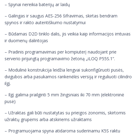
– Spynai nereikia baterijų ar laidų
– Galingas ir saugus AES-256 šifravimas, skirtas bendram
spynos ir rakto autentiškumo nustatymui
– Būdamas D2D tinklo dalis, jis veikia kaip informacijos imtuvas
ir duomenų dalintojas
– Pradinis programavimas per kompiuterį naudojant prie
serverio prijungtą programavimo žetoną „iLOQ P55S.1“.
– Modulinė konstrukcija leidžia lengvai sukonfigūruoti pusės,
dvigubos arba pasukamos rankenėlės versiją ir reguliuoti cilindro
ilgį.
– Ilgį galima prailginti 5 mm žingsniais iki 70 mm (elektroninė
pusė)
– Užraktas gali būti nustatytas su prieigos zonomis, skirtomis
užraktų grupėms arba atskiriems užraktams
– Programuojama spyna atidaroma suderinamu K5S raktu