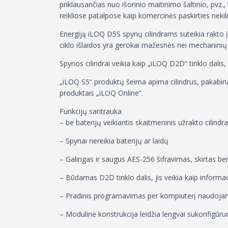
priklausančias nuo išorinio maitinimo šaltinio, pvz., 
reikliose patalpose kaip komercinės paskirties neki
Energiją iLOQ D5S spynų cilindrams suteikia rakto įk
ciklo išlaidos yra gerokai mažesnės nei mechanini
Spynos cilindrai veikia kaip „iLOQ D2D“ tinklo dalis, 
„iLOQ S5“ produktų šeima apima cilindrus, pakabinam
produktais „iLOQ Online“.
Funkcijų santrauka
– be baterijų veikiantis skaitmeninis užrakto cilindr
– Spynai nereikia baterijų ar laidų
– Galingas ir saugus AES-256 šifravimas, skirtas 
– Būdamas D2D tinklo dalis, jis veikia kaip informa
– Pradinis programavimas per kompiuterį naudojan
– Modulinė konstrukcija leidžia lengvai sukonfigūruo