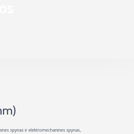
os
 mm)
nines spynas ir elektromechanines spynas,