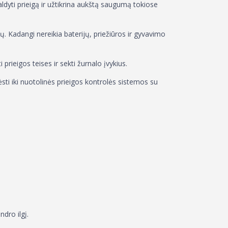
valdyti prieigą ir užtikrina aukštą saugumą tokiose
ų. Kadangi nereikia baterijų, priežiūros ir gyvavimo
 prieigos teises ir sekti žurnalo įvykius.
ti iki nuotolinės prieigos kontrolės sistemos su
dro ilgį.