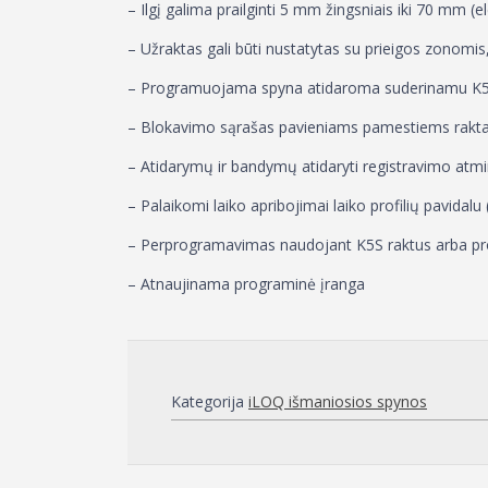
– Ilgį galima prailginti 5 mm žingsniais iki 70 mm (
– Užraktas gali būti nustatytas su prieigos zonomi
– Programuojama spyna atidaroma suderinamu K5
– Blokavimo sąrašas pavieniams pamestiems rak
– Atidarymų ir bandymų atidaryti registravimo atmi
– Palaikomi laiko apribojimai laiko profilių pavidalu
– Perprogramavimas naudojant K5S raktus arba p
– Atnaujinama programinė įranga
Kategorija
iLOQ išmaniosios spynos