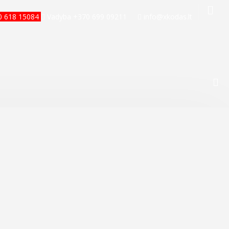
70 618 15084
Vadyba +370 699 09211
info@xkodas.lt