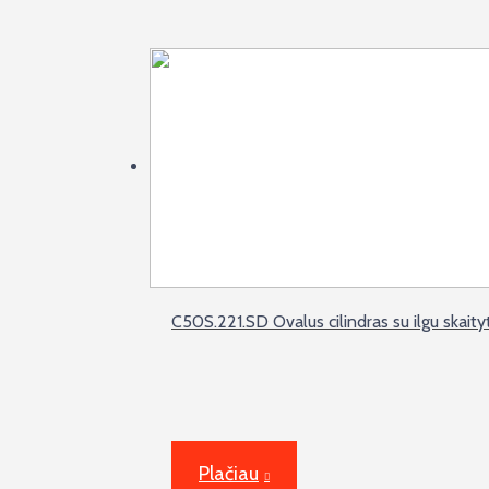
C50S.221.SD Ovalus cilindras su ilgu skaity
Plačiau