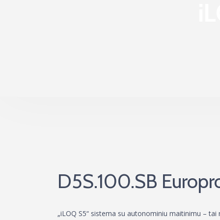
i
D5S.100.SB Europrof
„iLOQ S5“ sistema su autonominiu maitinimu – tai 