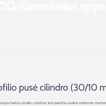
LOQ išmaniosios spyn
ilio pusė cilindro (30/10
naujos kartos užraktų sistema, kuri pakeičia sunkiai valdomas mecha