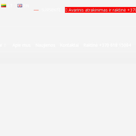
LT
EN
Avarinis atrakinimas ir raktinė +3
SUSISIEKITE
i
Apie mus
Naujienos
Kontaktai
Raktinė +370 618 15084