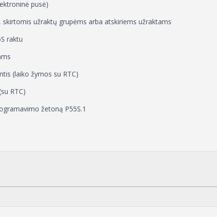
elektroninė pusė)
s, skirtomis užraktų grupėms arba atskiriems užraktams
S raktu
tams
ntis (laiko žymos su RTC)
 (su RTC)
rogramavimo žetoną P55S.1