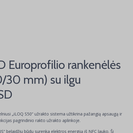
 Europrofilio rankenėlės
30/30 mm) su ilgu
 SD
niusi „iLOQ S50“ užrakto sistema užtikrina pažangią apsaugą ir
nkcijas pagrindinio rakto užrakto aplinkoje.
0S“ belaidžiu būdu surenka elektros energiją iš NFC lauko. Ši