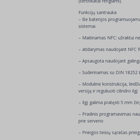
(sertifikatai rengiami).
Funkcijų santrauka
– Be baterijos programuojamas
sistemai.
– Maitinamas NFC: užraktui ner
– atidarymas naudojant NFC fun
– Apsaugota naudojant galingą
– Suderinamas su DIN 18252 Eu
– Modulinė konstrukcija, leidž
versiją ir reguliuoti cilindro ilgį
– Ilgį galima pratęsti 5 mm ži
– Pradinis programavimas nau
prie serverio
– Prieigos teisių sąrašas prie