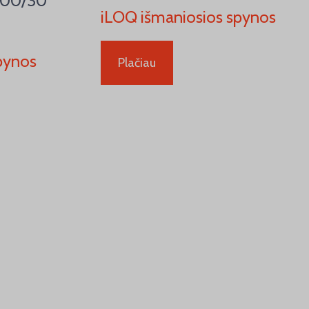
(100/30
iLOQ išmaniosios spynos
pynos
Plačiau