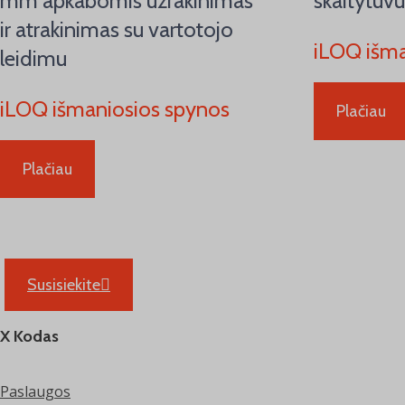
mm apkabomis užrakinimas
skaitytuv
ir atrakinimas su vartotojo
iLOQ išma
leidimu
iLOQ išmaniosios spynos
Plačiau
Plačiau
Susisiekite
X Kodas
Paslaugos