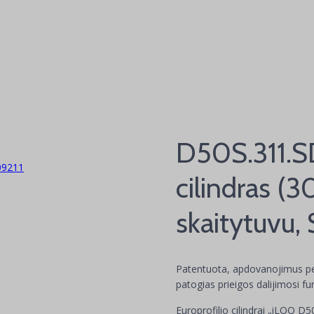
ynos
D50S.311.SD
09211
cilindras (
skaitytuvu,
Patentuota, apdovanojimus pel
patogias prieigos dalijimosi fu
Europrofilio cilindrai „iLOQ D5