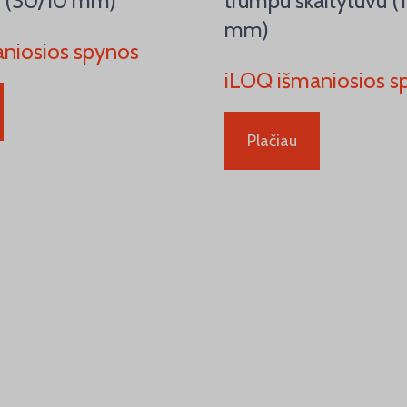
u (30/10 mm)
trumpu skaitytuvu 
mm)
niosios spynos
iLOQ išmaniosios s
Plačiau