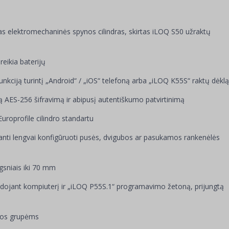
 elektromechaninės spynos cilindras, skirtas iLOQ S50 užraktų
eikia baterijų
kciją turintį „Android“ / „iOS“ telefoną arba „iLOQ K55S“ raktų dėklą
 AES-256 šifravimą ir abipusį autentiškumo patvirtinimą
roprofile cilindro standartu
ianti lengvai konfigūruoti pusės, dvigubos ar pasukamos rankenėlės
ngsniais iki 70 mm
dojant kompiuterį ir „iLOQ P55S.1“ programavimo žetoną, prijungtą
igos grupėms