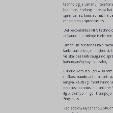
technologija išmanųjį telefoną 
baterijos. Kadangi nereikia bat
sprendimas, kuris sumažina darb
maitinamais sprendimais.
Dėl bekontaktės NFC technologi
atšiaurioje aplinkoje ir ekstr
Išmanusis telefonas kaip raktas
lankstaus prieigos dalijimosi, 
visiškai pašalinti saugumo spr
kainuojančių spynų ir raktų.
Cilindro korpuso ilgis – 30 mm
raiškos, naudojant prailgintuvu
lengvai keisti ilgį montavimo v
derinius: pusinius, su rankenėlė
ilgių: trumpo ir ilgo. Trumpoj
žingsniais.
Kad atitiktų Nyderlandų SKG**