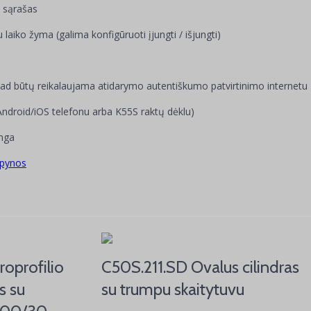
 sąrašas
 laiko žyma (galima konfigūruoti įjungti / išjungti)
 kad būtų reikalaujama atidarymo autentiškumo patvirtinimo internetu
ndroid/iOS telefonu arba K55S raktų dėklu)
nga
spynos
oprofilio
C50S.211.SD Ovalus cilindras
s su
su trumpu skaitytuvu