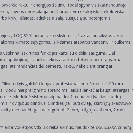
paverčia raktu ir energijos šaltiniu, todėl spyna visiškai nenaudoja
erijų, spynos nereikalauja priežiūros ir yra ekologiškas ekologiškas
o krūvį, išlaidas, atliekas ir žalą, susijusią su baterijomis
jos „iLOQ S50“ neturi rakto skylutės. Užraktas pritaikytas veikti
emaliomis klimato sąlygomis, išlikdamas atsparus vandeniui ir dulkėms.
 užtikrina išskirtines funkcijas kartu su dideliu saugumu. Dėl
laiko apribojimų ir audito sekos ataskaitų teikimo per orą galima
agas, atsirandančias dėl pamestų raktų, nekeičiant brangiai
. Cilindro ilgis gali būti lengvai pratęsiamas nuo 5 mm iki 100 mm
s. Moduliniai prailginimo sprendimai leidžia lanksčiai kaupti atsargas ir
ietose. Modulinė sistema taip pat leidžia naudoti įvairius cilindrų
mis ir dvigubus cilindrus. Cilindras gali būti dviejų skirtingų skaitytuvo
o skaitytuvo padėtį galima reguliuoti 2 mm, o ilgojo – 4 mm, 2 mm
* arba Vokietijos VdS BZ reikalavimus, naudokite D50S.3XXA cilindrą