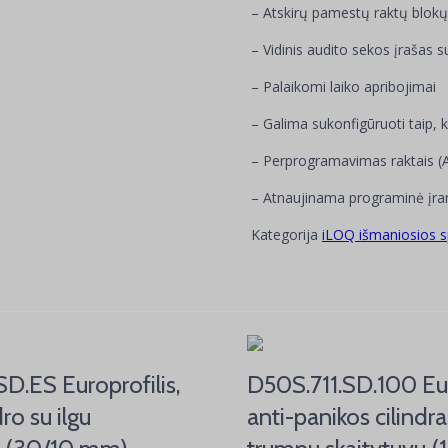
– Atskirų pamestų raktų blokų
– Vidinis audito sekos įrašas su
– Palaikomi laiko apribojimai
– Galima sukonfigūruoti taip,
– Perprogramavimas raktais (A
– Atnaujinama programinė įra
Kategorija
iLOQ išmaniosios 
D.ES Europrofilis,
D50S.711.SD.100 Eur
ro su ilgu
anti-panikos cilindra