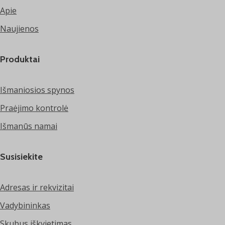
Apie
Naujienos
Produktai
Išmaniosios spynos
Praėjimo kontrolė
Išmanūs namai
Susisiekite
Adresas ir rekvizitai
Vadybininkas
Skubus iškvietimas