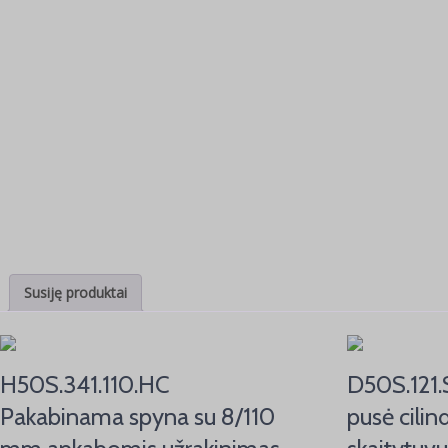
Susiję produktai
H50S.341.110.HC
D50S.121.S
Pakabinama spyna su 8/110
pusė cilind