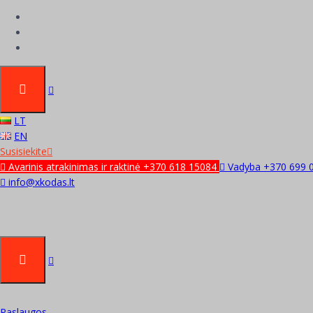
iLOQ išmaniosios sp
LT
EN
Susisiekite
Avarinis atrakinimas ir raktinė +370 618 15084
Vadyba +370 699 
info@xkodas.lt
Paslaugos