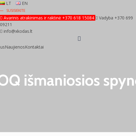
LT
EN
SUSISIEKITE
Avarinis atrakinimas ir raktinė +370 618 15084
Vadyba +370 699
09211
info@xkodas.lt
mus
Naujienos
Kontaktai
LOQ išmaniosios spyn