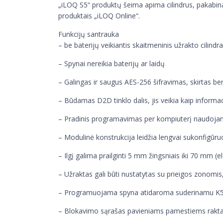
„iLOQ S5“ produktų šeima apima cilindrus, pakabinam
produktais „iLOQ Online“.
Funkcijų santrauka
– be baterijų veikiantis skaitmeninis užrakto cilindr
– Spynai nereikia baterijų ar laidų
– Galingas ir saugus AES-256 šifravimas, skirtas 
– Būdamas D2D tinklo dalis, jis veikia kaip informa
– Pradinis programavimas per kompiuterį naudojan
– Modulinė konstrukcija leidžia lengvai sukonfigūruo
– Ilgį galima prailginti 5 mm žingsniais iki 70 mm (
– Užraktas gali būti nustatytas su prieigos zonomi
– Programuojama spyna atidaroma suderinamu K5
– Blokavimo sąrašas pavieniams pamestiems rak