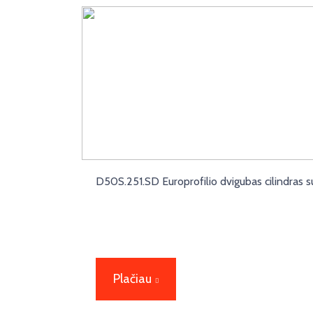
D50S.251.SD Europrofilio dvigubas cilindras 
Plačiau