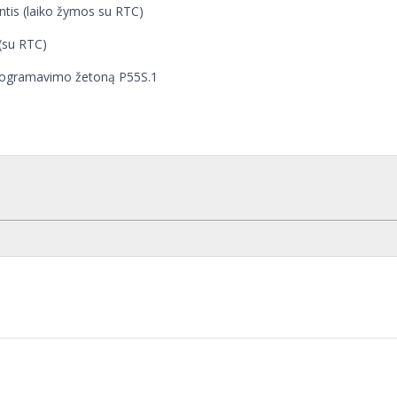
ntis (laiko žymos su RTC)
 (su RTC)
rogramavimo žetoną P55S.1