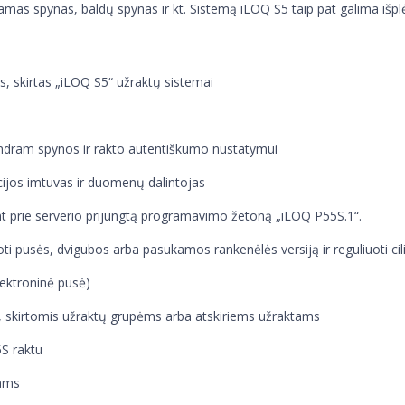
as spynas, baldų spynas ir kt. Sistemą iLOQ S5 taip pat galima išplės
as, skirtas „iLOQ S5“ užraktų sistemai
bendram spynos ir rakto autentiškumo nustatymui
cijos imtuvas ir duomenų dalintojas
t prie serverio prijungtą programavimo žetoną „iLOQ P55S.1“.
ti pusės, dvigubos arba pasukamos rankenėlės versiją ir reguliuoti cilin
elektroninė pusė)
s, skirtomis užraktų grupėms arba atskiriems užraktams
S raktu
tams