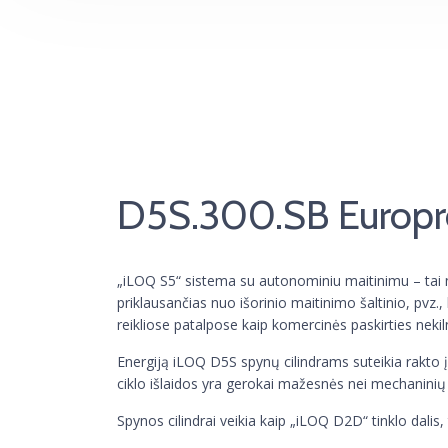
D5S.300.SB Europro
„iLOQ S5“ sistema su autonominiu maitinimu – tai 
priklausančias nuo išorinio maitinimo šaltinio, pvz., 
reikliose patalpose kaip komercinės paskirties neki
Energiją iLOQ D5S spynų cilindrams suteikia rakto įk
ciklo išlaidos yra gerokai mažesnės nei mechanini
Spynos cilindrai veikia kaip „iLOQ D2D“ tinklo dalis, 