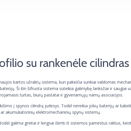
filio su rankenėle cilindr
naujos kartos užraktų sistema, kuri pakeičia sunkiai valdomas mecha
baterijų. Ši itin šifruota sistema suteikia galimybę lanksčiai ir saugiai 
lnojamasis turtas, biurų pastatai ir gyvenamųjų namų asociacijos.
išimo į spynos cilindrą judesys. Todėl nereikia jokių baterijų ar kabeli
ų ar akumuliatorinių elektromechaninių spynų sistemų.
todėl galima greitai ir lengvai išimti iš sistemos pamestus raktus, keisti