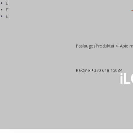
Paslaugos
Produktai
Apie 
Raktinė +370 618 15084
i