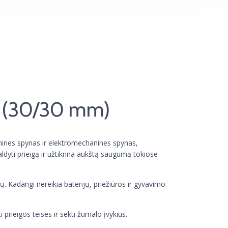
as (30/30 mm)
nines spynas ir elektromechanines spynas,
valdyti prieigą ir užtikrina aukštą saugumą tokiose
ų. Kadangi nereikia baterijų, priežiūros ir gyvavimo
 prieigos teises ir sekti žurnalo įvykius.