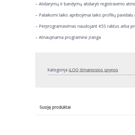
– Atidarymų ir bandymų atidaryti registravimo atmi
– Palaikomi laiko apribojimai laiko profilių pavidalu
– Perprogramavimas naudojant K5S raktus arba p
– Atnaujinama programinė įranga
Kategorija
iLOQ išmaniosios spynos
Susiję produktai