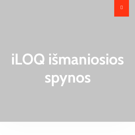
iLOQ išmaniosios
spynos