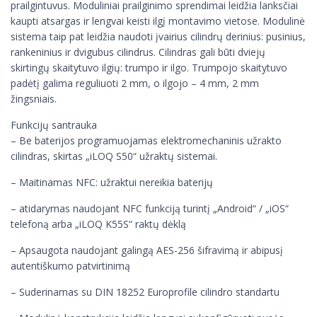
prailgintuvus. Moduliniai prailginimo sprendimai leidžia lanksčiai
kaupti atsargas ir lengvai keisti ilgį montavimo vietose. Modulinė
sistema taip pat leidžia naudoti įvairius cilindrų derinius: pusinius,
rankeninius ir dvigubus cilindrus. Cilindras gali būti dviejų
skirtingų skaitytuvo ilgių: trumpo ir ilgo. Trumpojo skaitytuvo
padėtį galima reguliuoti 2 mm, o ilgojo – 4 mm, 2 mm
žingsniais.
Funkcijų santrauka
– Be baterijos programuojamas elektromechaninis užrakto
cilindras, skirtas „iLOQ S50“ užraktų sistemai.
– Maitinamas NFC: užraktui nereikia baterijų
– atidarymas naudojant NFC funkciją turintį „Android“ / „iOS“
telefoną arba „iLOQ K55S“ raktų dėklą
– Apsaugota naudojant galingą AES-256 šifravimą ir abipusį
autentiškumo patvirtinimą
– Suderinamas su DIN 18252 Europrofile cilindro standartu