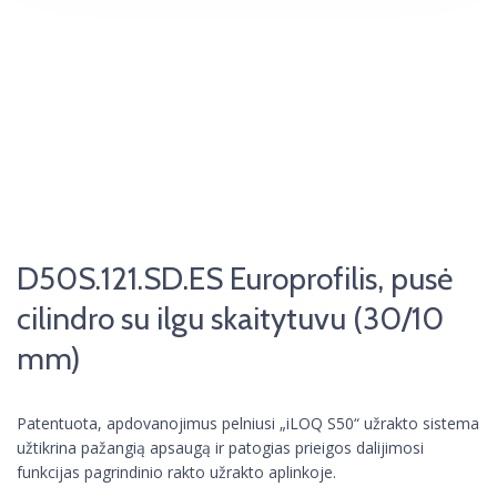
D50S.121.SD.ES Europrofilis, pusė
cilindro su ilgu skaitytuvu (30/10
mm)
Patentuota, apdovanojimus pelniusi „iLOQ S50“ užrakto sistema
užtikrina pažangią apsaugą ir patogias prieigos dalijimosi
funkcijas pagrindinio rakto užrakto aplinkoje.