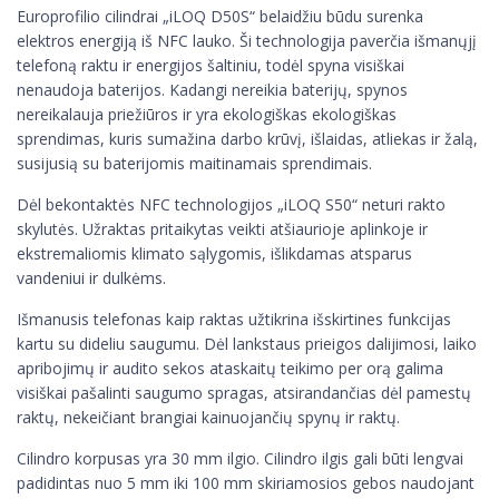
Europrofilio cilindrai „iLOQ D50S“ belaidžiu būdu surenka
elektros energiją iš NFC lauko. Ši technologija paverčia išmanųjį
telefoną raktu ir energijos šaltiniu, todėl spyna visiškai
nenaudoja baterijos. Kadangi nereikia baterijų, spynos
nereikalauja priežiūros ir yra ekologiškas ekologiškas
sprendimas, kuris sumažina darbo krūvį, išlaidas, atliekas ir žalą,
susijusią su baterijomis maitinamais sprendimais.
Dėl bekontaktės NFC technologijos „iLOQ S50“ neturi rakto
skylutės. Užraktas pritaikytas veikti atšiaurioje aplinkoje ir
ekstremaliomis klimato sąlygomis, išlikdamas atsparus
vandeniui ir dulkėms.
Išmanusis telefonas kaip raktas užtikrina išskirtines funkcijas
kartu su dideliu saugumu. Dėl lankstaus prieigos dalijimosi, laiko
apribojimų ir audito sekos ataskaitų teikimo per orą galima
visiškai pašalinti saugumo spragas, atsirandančias dėl pamestų
raktų, nekeičiant brangiai kainuojančių spynų ir raktų.
Cilindro korpusas yra 30 mm ilgio. Cilindro ilgis gali būti lengvai
padidintas nuo 5 mm iki 100 mm skiriamosios gebos naudojant