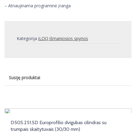
– Atnaujinama programinė įranga
Kategorija
iLOQ išmaniosios spynos
Susiję produktai
D50S.251.SD Europrofilio dvigubas cilindras su
trumpais skaitytuvais (30/30 mm)