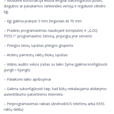
– Modulinė konstrukcija leidžia lengvai sukonfigūruoti pusės,
dvigubos ar pasukamos rankenėlės versiją ir reguliuoti cilindro
ilgį
– Ilgį galima pratęsti 5 mm žingsniais iki 70 mm
– Pradinis programavimas naudojant kompiuterį ir „iLOQ
P55S.1“ programavimo žetoną, prijungtą prie serverio
– Prieigos teisių sąrašas prieigos grupėms
– Atskirų pamestų raktų blokų sąrašas
– Vidinis audito sekos įrašas su laiko žyma (galima konfigūruoti
įjungti / išjungti)
– Palaikomi laiko apribojimai
– Galima sukonfigūruoti taip, kad būtų reikalaujama atidarymo
autentiškumo patvirtinimo internetu
– Perprogramavimas raktais (Android/iOS telefonu arba K55S
raktų dėklu)