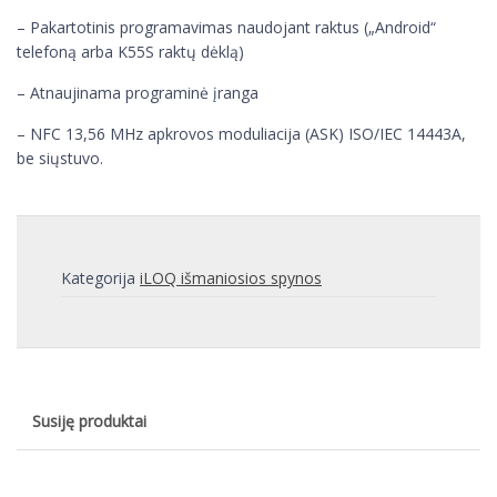
– Pakartotinis programavimas naudojant raktus („Android“
telefoną arba K55S raktų dėklą)
– Atnaujinama programinė įranga
– NFC 13,56 MHz apkrovos moduliacija (ASK) ISO/IEC 14443A,
be siųstuvo.
Kategorija
iLOQ išmaniosios spynos
Susiję produktai