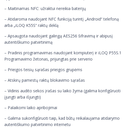
– Maitinamas NFC: užraktui nereikia baterijų
– Atidaroma naudojant NFC funkciją turintį „Android“ telefoną
arba „iLOQ K55S“ raktų dėklą
– Apsaugota naudojant galingą AES256 šifravimą ir abipusį
autentiškumo patvirtinimą
– Pradinis programavimas naudojant kompiuterį ir iLOQ P55S.1
Programavimo žetonas, prijungtas prie serverio
– Prieigos teisių sąrašas prieigos grupėms
– Atskirų pamestų raktų blokavimo sąrašas
– Vidinis audito sekos įrašas su laiko žyma (galima konfigūruoti
įjungti arba išjungti)
– Palaikomi laiko apribojimai
– Galima sukonfigūruoti taip, kad būtų reikalaujama atidarymo
autentiškumo patvirtinimo internetu