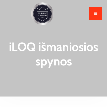
iLOQ išmaniosios
spynos