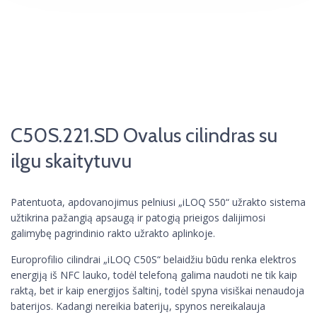
C50S.221.SD Ovalus cilindras su
ilgu skaitytuvu
Patentuota, apdovanojimus pelniusi „iLOQ S50“ užrakto sistema
užtikrina pažangią apsaugą ir patogią prieigos dalijimosi
galimybę pagrindinio rakto užrakto aplinkoje.
Europrofilio cilindrai „iLOQ C50S“ belaidžiu būdu renka elektros
energiją iš NFC lauko, todėl telefoną galima naudoti ne tik kaip
raktą, bet ir kaip energijos šaltinį, todėl spyna visiškai nenaudoja
baterijos. Kadangi nereikia baterijų, spynos nereikalauja