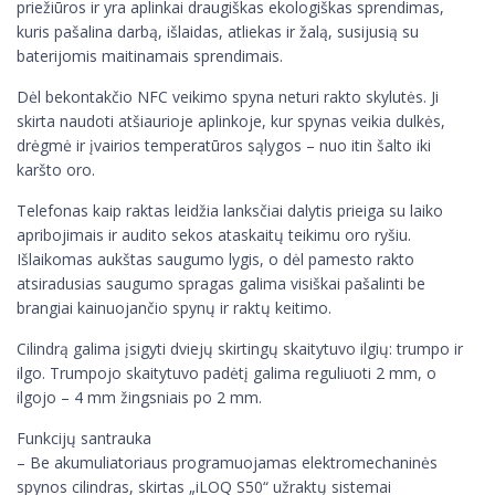
priežiūros ir yra aplinkai draugiškas ekologiškas sprendimas,
kuris pašalina darbą, išlaidas, atliekas ir žalą, susijusią su
baterijomis maitinamais sprendimais.
Dėl bekontakčio NFC veikimo spyna neturi rakto skylutės. Ji
skirta naudoti atšiaurioje aplinkoje, kur spynas veikia dulkės,
drėgmė ir įvairios temperatūros sąlygos – nuo itin šalto iki
karšto oro.
Telefonas kaip raktas leidžia lanksčiai dalytis prieiga su laiko
apribojimais ir audito sekos ataskaitų teikimu oro ryšiu.
Išlaikomas aukštas saugumo lygis, o dėl pamesto rakto
atsiradusias saugumo spragas galima visiškai pašalinti be
brangiai kainuojančio spynų ir raktų keitimo.
Cilindrą galima įsigyti dviejų skirtingų skaitytuvo ilgių: trumpo ir
ilgo. Trumpojo skaitytuvo padėtį galima reguliuoti 2 mm, o
ilgojo – 4 mm žingsniais po 2 mm.
Funkcijų santrauka
– Be akumuliatoriaus programuojamas elektromechaninės
spynos cilindras, skirtas „iLOQ S50“ užraktų sistemai