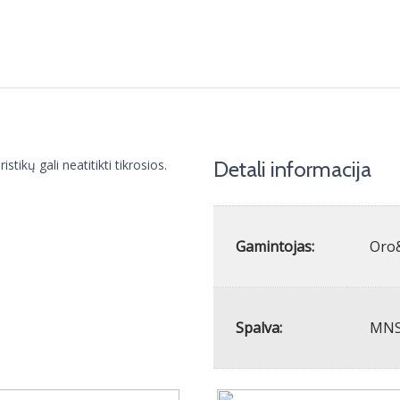
tikų gali neatitikti tikrosios.
Detali informacija
Gamintojas:
Oro
Spalva:
MN