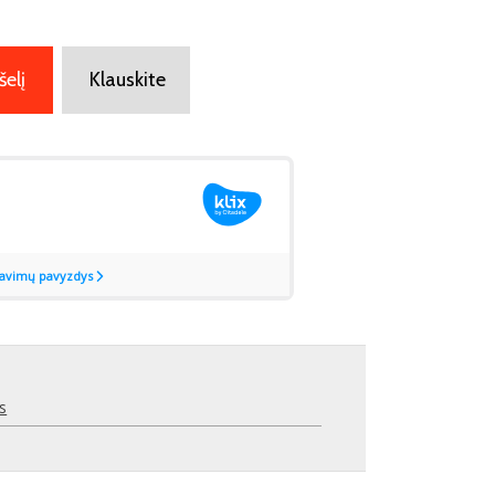
šelį
Klauskite
s