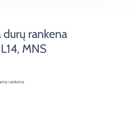
 durų rankena
L14, MNS
iama rankena.