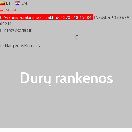
LT
EN
SUSISIEKITE
Avarinis atrakinimas ir raktinė +370 618 15084
Vadyba +370 699
09211
info@xkodas.lt
mus
Naujienos
Kontaktai
Durų rankenos