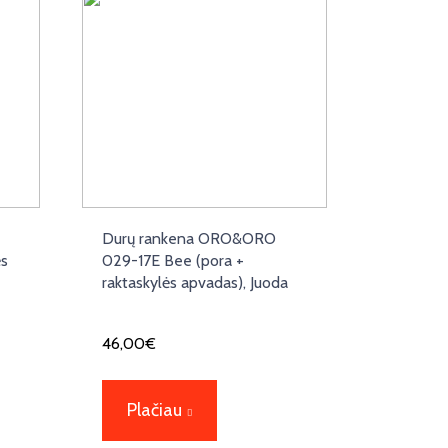
Durų rankena ORO&ORO
ės
029-17E Bee (pora +
raktaskylės apvadas), Juoda
46,00
€
Plačiau