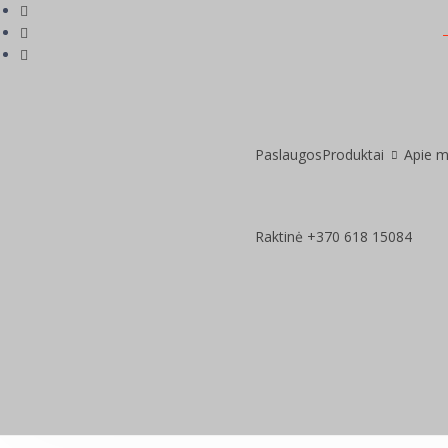
Paslaugos
Produktai
Apie 
Raktinė +370 618 15084