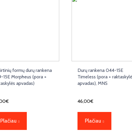
kirtinių formų durų rankena
Durų rankena 044-15E
-15E Morpheus (pora +
Timeless (pora + raktaskyl
taskylės apvadas)
apvadas), MNS
,00
€
46,00
€
Plačiau
Plačiau