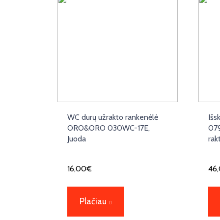
WC durų užrakto rankenėlė
Išs
ORO&ORO 030WC-17E,
079
Juoda
rak
16,00
€
46
Plačiau