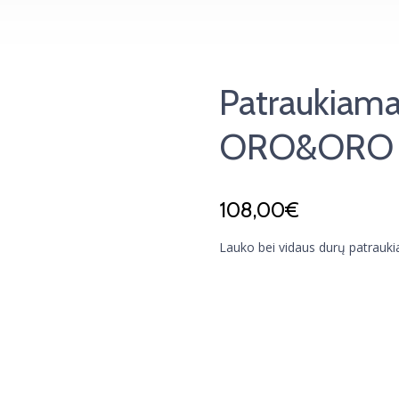
Patraukiama
ORO&ORO 
108,00
€
Lauko bei vidaus durų patrauk