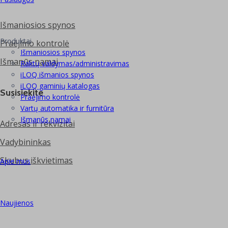
Išmaniosios spynos
Produktai
Praėjimo kontrolė
Išmaniosios spynos
Išmanūs namai
Raktų valdymas/administravimas
iLOQ išmanios spynos
iLOQ gaminių katalogas
Susisiekite
Praėjimo kontrolė
Vartų automatika ir furnitūra
Išmanūs namai
Adresas ir rekvizitai
Vadybininkas
Skubus iškvietimas
Apie mus
Naujienos