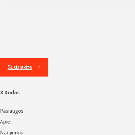
Susisiekite
X Kodas
Paslaugos
Apie
Naujienos