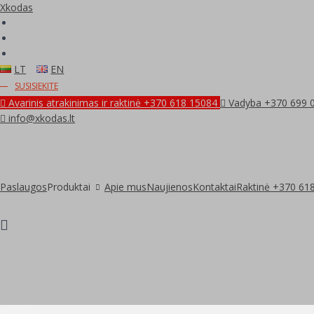
Xkodas
LT
EN
SUSISIEKITE
Avarinis atrakinimas ir raktinė +370 618 15084
Vadyba +370 699 
info@xkodas.lt
Paslaugos
Produktai
Apie mus
Naujienos
Kontaktai
Raktinė +370 61