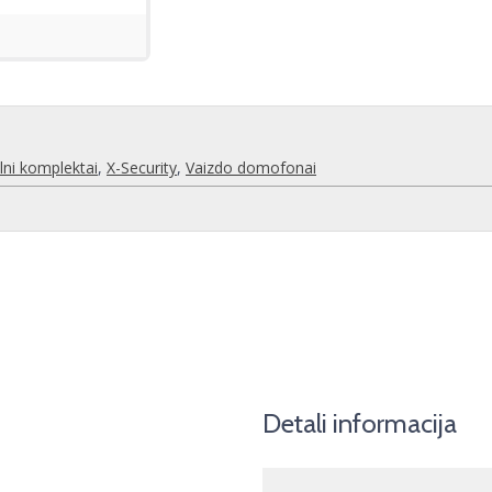
ilni komplektai
,
X-Security
,
Vaizdo domofonai
Detali informacija