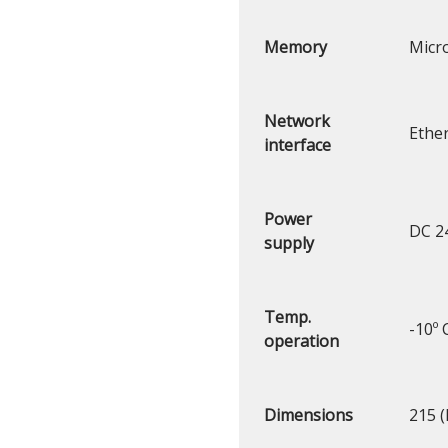
Memory
Micr
Network
Ethe
interface
Power
DC 24
supply
Temp.
-10º 
operation
Dimensions
215 (