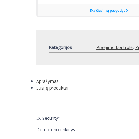
Kategorijos
Praėjimo kontrolė
,
P
Aprašymas
Susiję produktai
„X-Security“
Domofono rinkinys