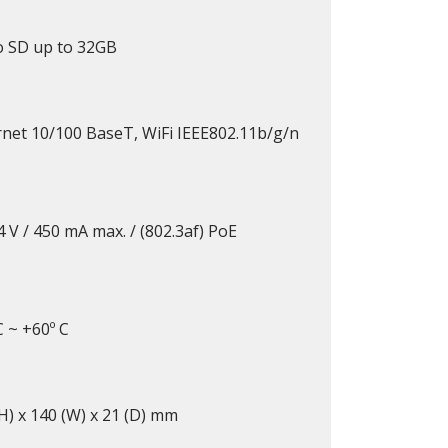
o SD up to 32GB
rnet 10/100 BaseT, WiFi IEEE802.11b/g/n
 V / 450 mA max. / (802.3af) PoE
C ~ +60º C
H) x 140 (W) x 21 (D) mm