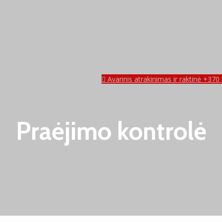
Avarinis atrakinimas ir raktinė +37
Praėjimo kontrolė
aktinė +370 618 15084