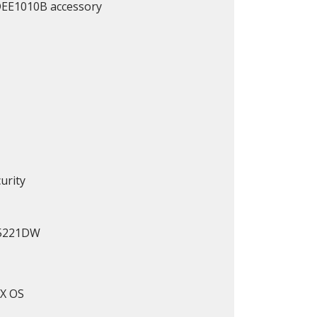
DEE1010B accessory
urity
5221DW
X OS