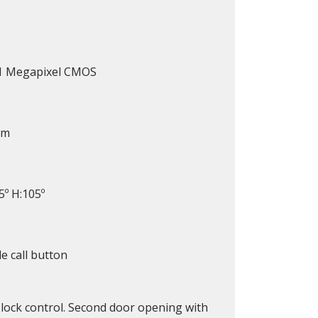
 1 Megapixel CMOS
mm
5º H:105º
le call button
 lock control. Second door opening with