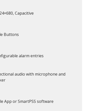
24×680, Capacitive
le Buttons
figurable alarm entries
ectional audio with microphone and
ker
le App or SmartPSS software