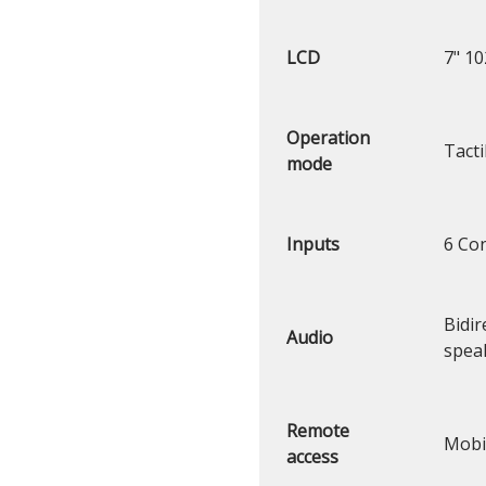
LCD
7" 10
Operation
Tacti
mode
Inputs
6 Con
Bidir
Audio
spea
Remote
Mobi
access