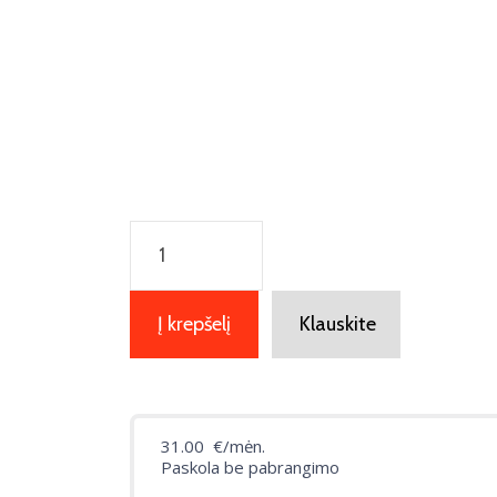
produkto
kiekis:
Vaizdo
domofono
Į krepšelį
Klauskite
komplektas
VTK-
S2111-
IPW