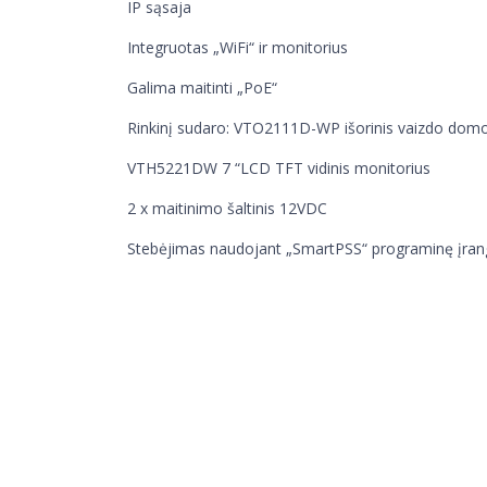
IP sąsaja
Integruotas „WiFi“ ir monitorius
Galima maitinti „PoE“
Rinkinį sudaro: VTO2111D-WP išorinis vaizdo domo
VTH5221DW 7 “LCD TFT vidinis monitorius
2 x maitinimo šaltinis 12VDC
Stebėjimas naudojant „SmartPSS“ programinę įran