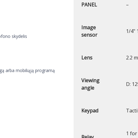
PANEL
–
Image
1/4"
sensor
fono skydelis
Lens
2.2 
gą arba mobiliąją programą
Viewing
D: 12
angle
Keypad
Tacti
1 for
Relay