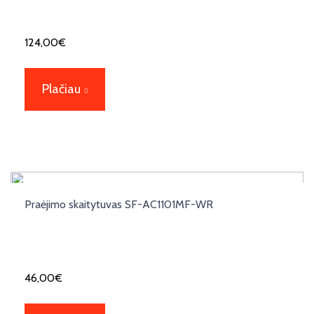
124,00
€
Plačiau
Praėjimo skaitytuvas SF-AC1101MF-WR
46,00
€