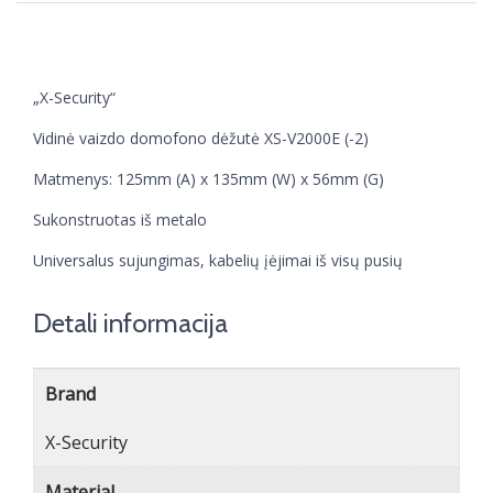
„X-Security“
Vidinė vaizdo domofono dėžutė XS-V2000E (-2)
Matmenys: 125mm (A) x 135mm (W) x 56mm (G)
Sukonstruotas iš metalo
Universalus sujungimas, kabelių įėjimai iš visų pusių
Detali informacija
Brand
X-Security
Material