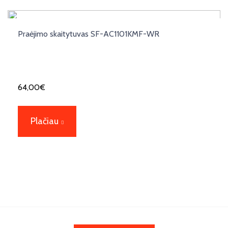
Praėjimo skaitytuvas SF-AC1101KMF-WR
64,00
€
Plačiau