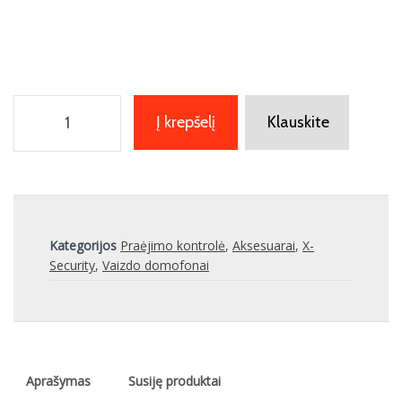
produkto
Į krepšelį
Klauskite
kiekis:
Vaizdo-
domofono
dėžutė
VTOB103
Kategorijos
Praėjimo kontrolė
,
Aksesuarai
,
X-
Security
,
Vaizdo domofonai
Aprašymas
Susiję produktai