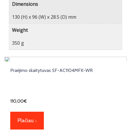
Dimensions
130 (H) x 96 (W) x 28.5 (D) mm
Weight
350 g
Praėjimo skaitytuvas SF-AC1104MFK-WR
110,00
€
Plačiau