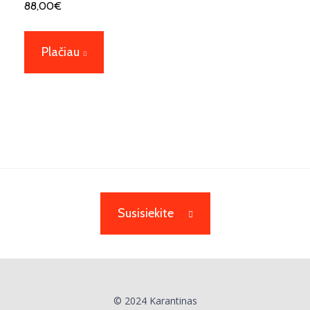
88,00
€
Plačiau
Susisiekite
© 2024 Karantinas