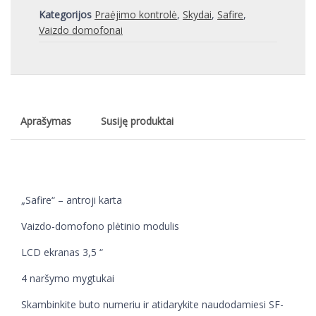
Kategorijos
Praėjimo kontrolė
,
Skydai
,
Safire
,
Vaizdo domofonai
Aprašymas
Susiję produktai
„Safire“ – antroji karta
Vaizdo-domofono plėtinio modulis
LCD ekranas 3,5 “
4 naršymo mygtukai
Skambinkite buto numeriu ir atidarykite naudodamiesi SF-